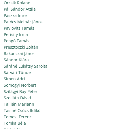
Orcsik Roland
Pál Sándor Attila
Pászka Imre
Patócs Molnár János
Pavlovits Tamás
Perisity Irma
Pongó Tamás
Presztóczki Zoltán
Rakonczai János
Sándor Klára
Sáráné Lukátsy Sarolta
Sárvári Tünde
Simon Adri
Somogyi Norbert
Szilágyi Bay Péter
Szolláth Dávid
Tallián Mariann
Tasiné Csúcs Ildikó
Temesi Ferenc
Tomka Béla