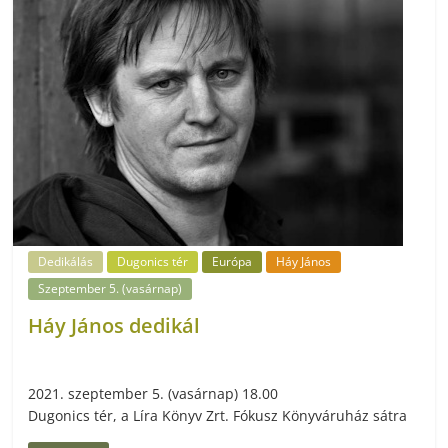
Dedikálás
Dugonics tér
Európa
Háy János
Szeptember 5. (vasárnap)
Háy János dedikál
2021. szeptember 5. (vasárnap) 18.00
Dugonics tér, a Líra Könyv Zrt. Fókusz Könyváruház sátra