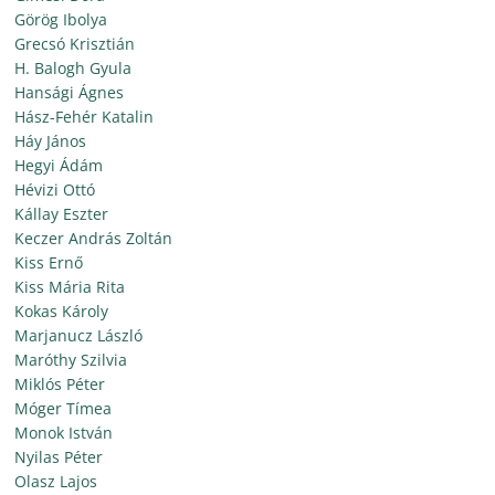
Görög Ibolya
Grecsó Krisztián
H. Balogh Gyula
Hansági Ágnes
Hász-Fehér Katalin
Háy János
Hegyi Ádám
Hévizi Ottó
Kállay Eszter
Keczer András Zoltán
Kiss Ernő
Kiss Mária Rita
Kokas Károly
Marjanucz László
Maróthy Szilvia
Miklós Péter
Móger Tímea
Monok István
Nyilas Péter
Olasz Lajos