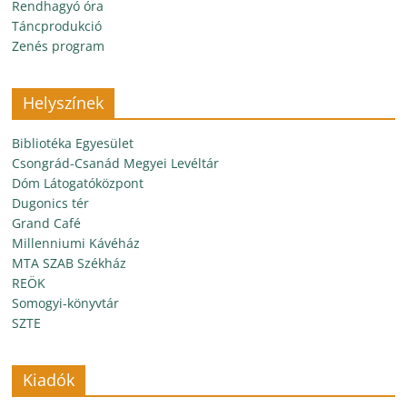
Rendhagyó óra
Táncprodukció
Zenés program
Helyszínek
Bibliotéka Egyesület
Csongrád-Csanád Megyei Levéltár
Dóm Látogatóközpont
Dugonics tér
Grand Café
Millenniumi Kávéház
MTA SZAB Székház
REÖK
Somogyi-könyvtár
SZTE
Kiadók