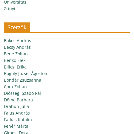
Universitas
Zrínyi
Szerzők
Bakos András
Becsy András
Bene Zoltán
Benkő Elek
Bilicsi Erika
Bogoly József Ágoston
Bondár Zsuzsanna
Cora Zoltán
Diószegi Szabó Pál
Döme Barbara
Drahun Júlia
Falus András
Farkas Katalin
Fehér Márta
Gimesi Dóra