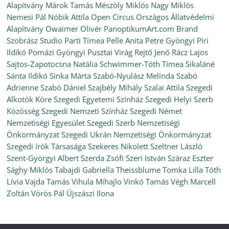
Alapítvány
Márok Tamás
Mészöly Miklós
Nagy Miklós
Nemesi Pál
Nóbik Attila
Open Circus
Országos Állatvédelmi
Alapítvány
Owaimer Olivér
PanoptikumArt.com Brand
Szobrász Studio
Parti Tímea
Pelle Anita
Petre Gyöngyi
Piri
Ildikó
Pomázi Gyöngyi
Pusztai Virág
Rejtő Jenő
Rácz Lajos
Sajtos-Zapotocsna Natália
Schwimmer-Tóth Tímea
Sikaláné
Sánta Ildikó
Sinka Márta
Szabó-Nyulász Melinda
Szabó
Adrienne
Szabó Dániel
Szajbély Mihály
Szalai Attila
Szegedi
Alkotók Köre
Szegedi Egyetemi Színház
Szegedi Helyi Szerb
Közösség
Szegedi Nemzeti Színház
Szegedi Német
Nemzetiségi Egyesület
Szegedi Szerb Nemzetiségi
Önkormányzat
Szegedi Ukrán Nemzetiségi Önkormányzat
Szegedi írók Társasága
Szekeres Nikolett
Szeltner László
Szent-Györgyi Albert
Szerda Zsófi
Szeri István
Száraz Eszter
Sághy Miklós
Tabajdi Gabriella
Theissblume
Tomka Lilla
Tóth
Lívia
Vajda Tamás
Vihula Mihajlo
Vinkó Tamás
Végh Marcell
Zoltán
Vörös Pál
Újszászi Ilona