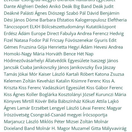
Dante Alighieri
Dedeó Anikó
Deák Big Band
Deák Judit
Deákné Palásti Ágnes
Diószegi Szabó Pál
Dávid Benjámin
Dési János
Döme Barbara
Efstatios Kalogeropulosz
Eleftheria
Tánccsoport
ELKH Bölcsészettudományi Kutatóközpont
Erdész Ádám
Europe Direct
Fabulya Andrea
Ferencz Hedvig
Fizel Natasa
Fodor Pál
Fricsay Fúvószenekar
Gyuris Edit
Gémes Fruzsina
Gója Henrietta
Hegyi Ádám
Hevesi Andrea
Homoki-Nagy Mária
Horváth Bence
Hét Nap
Hódmezővásárhelyi Állatvédők Egyesülete
Isaszegi János
Jancsák Csaba
Janikovszky János
Janikovszky Éva
Jászay
Tamás
Jókai Mór
Kaiser László
Kartali Róbert
Katona Zsuzsa
Kelemen Zoltán
Keveházi Katalin
Kisimre Ferenc
Kiss A.
Kriszta
Kiss Ferenc Vadászkürt Egyesület
Kiss Gábor Ferenc
Kiss Ágnes
Koller Boglárka
Kosztolányi József
Kurunczi Mária
Könyves Mirtill
Kövér Béla Bábszínház
Kőkuti Attila
Lajkó
Ágnes
Lamár Erzsébet
Lengyel László
Lévai Ferenc
Magyar
Írószövetség Csongrád-Csanád megyei Írócsoportja
Marjanucz László
Miklós Péter
Mizsei Zoltán
Molnár
Dixieland Band
Molnár H. Magor
Muzamel Gitta
Mályvavirág