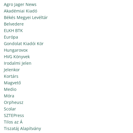
Agro Jager News
Akadémiai Kiadó
Békés Megyei Levéltár
Belvedere
ELKH BTK
Európa
Gondolat Kiadói Kör
Hungarovox
HVG Könyvek
Irodalmi Jelen
Jelenkor
Kortárs
Magvető
Medio
Móra
Orpheusz
Scolar
SZTEPress
Tilos az Á
Tiszatáj Alapítvány