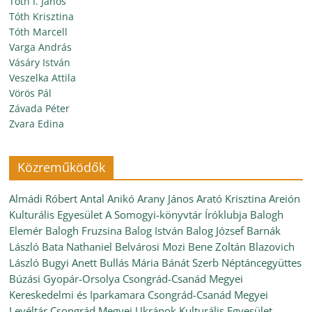
Tóth I. János
Tóth Krisztina
Tóth Marcell
Varga András
Vásáry István
Veszelka Attila
Vörös Pál
Závada Péter
Zvara Edina
Közreműködők
Almádi Róbert
Antal Anikó
Arany János
Arató Krisztina
Areión
Kulturális Egyesület
A Somogyi-könyvtár Íróklubja
Balogh
Elemér
Balogh Fruzsina
Balog István
Balog József
Barnák
László
Bata Nathaniel
Belvárosi Mozi
Bene Zoltán
Blazovich
László
Bugyi Anett
Bullás Mária
Bánát Szerb Néptáncegyüttes
Búzási Gyopár-Orsolya
Csongrád-Csanád Megyei
Kereskedelmi és Iparkamara
Csongrád-Csanád Megyei
Levéltár
Csongrád Megyei Ukránok Kulturális Egyesület