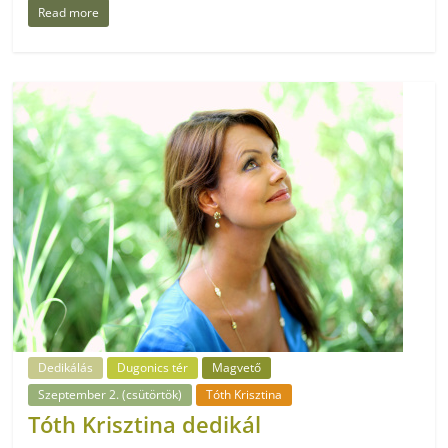
Read more
Dedikálás
Dugonics tér
Magvető
Szeptember 2. (csütörtök)
Tóth Krisztina
Tóth Krisztina dedikál