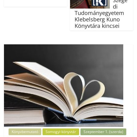
di
Tudományegyetem
Klebelsberg Kuno
Könyvtára kincsei
Könyvbemutató
Somogyi-könyvtár
Szeptember 1. (szerda)