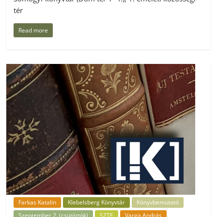
tér
Read more
Farkas Katalin
Klebelsberg Könyvtár
Könyvbemutató
Szeptember 2. (csütörtök)
SZTE
Varga András