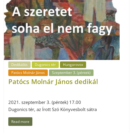
Dedikálás
Dugonics tér
Hungarovox
Patócs Molnár János
Szeptember 3. (péntek)
Patócs Molnár János dedikál
2021. szeptember 3. (péntek) 17.00
Dugonics tér, az Írott Szó Könyvesbolt sátra
Read more