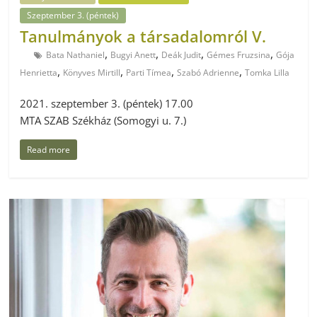
Szeptember 3. (péntek)
Tanulmányok a társadalomról V.
,
,
,
,
Bata Nathaniel
Bugyi Anett
Deák Judit
Gémes Fruzsina
Gója
,
,
,
,
Henrietta
Könyves Mirtill
Parti Tímea
Szabó Adrienne
Tomka Lilla
2021. szeptember 3. (péntek) 17.00
MTA SZAB Székház (Somogyi u. 7.)
Read more