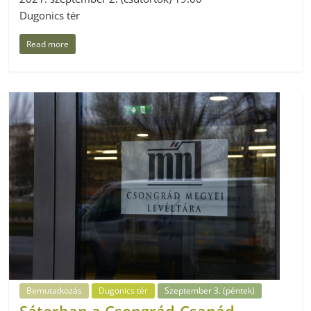
Dugonics tér
Read more
Bemutatkozás
Dugonics tér
Szeptember 3. (péntek)
Sátorban a Csongrád-Csanád