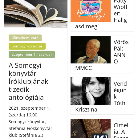
Patty
Wipfl
er:
Hallg
asd meg!
Könyvbemutató
Vörös
Somogyi-könyvtár
Pál:
ANN
Szeptember 1. (szerda)
O
A Somogyi-
MMCC
könyvtár
Íróklubjának
Vend
tizedik
égün
antológiája
k
Tóth
2021. szeptember 1.
Krisztina
(szerda) 16.00
Somogyi-könyvtár,
Cimel
Stefánia Fiókkönyvtár-
ia: A
klub (Stefánia 2.)
Szege