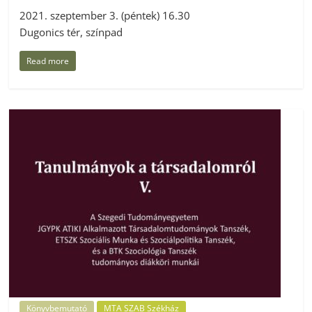
2021. szeptember 3. (péntek) 16.30
Dugonics tér, színpad
Read more
Könyvbemutató
MTA SZAB Székház