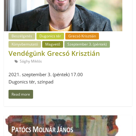
Beszélgetés
Dugonics tér
Grecsó Krisztián
Könyvbemutató
Magvető
Szeptember 3. (péntek)
Vendégünk Grecsó Krisztián
Sághy Miklós
2021. szeptember 3. (péntek) 17.00
Dugonics tér, színpad
Read more