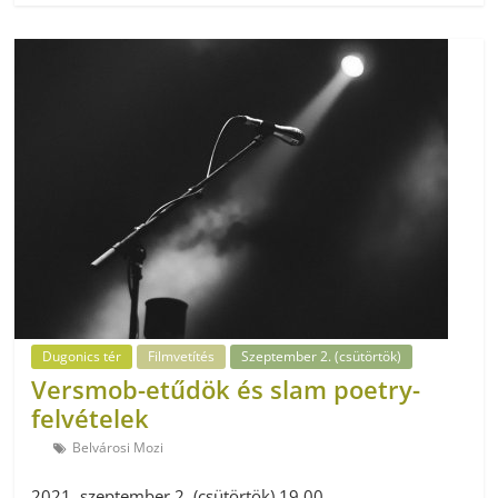
Dugonics tér
Filmvetítés
Szeptember 2. (csütörtök)
Versmob-etűdök és slam poetry-
felvételek
Belvárosi Mozi
2021. szeptember 2. (csütörtök) 19.00