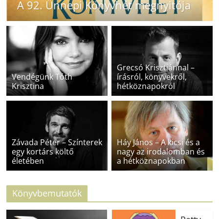
A 92. Ünnepi Könyvhét megnyitója
Grecsó Krisztiánnal –
Vendégünk Tóth
írásról, könyvekről,
Krisztina
hétköznapokról
Závada Péter – Színterek
Háy János – A kicsi és a
egy kortárs költő
nagy az irodalomban és
életében
a hétköznapokban
Könyvbemutatók