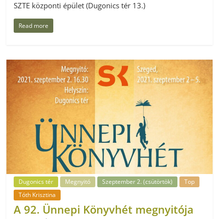
SZTE központi épület (Dugonics tér 13.)
Read more
Dugonics tér
Megnyitó
Szeptember 2. (csütörtök)
Top
Tóth Krisztina
A 92. Ünnepi Könyvhét megnyitója