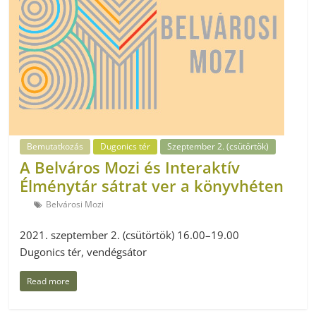
Bemutatkozás
Dugonics tér
Szeptember 2. (csütörtök)
A Belváros Mozi és Interaktív
Élménytár sátrat ver a könyvhéten
Belvárosi Mozi
2021. szeptember 2. (csütörtök) 16.00–19.00
Dugonics tér, vendégsátor
Read more