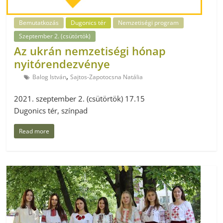
Bemutatkozás
Dugonics tér
Nemzetiségi program
Szeptember 2. (csütörtök)
Az ukrán nemzetiségi hónap
nyitórendezvénye
,
Balog István
Sajtos-Zapotocsna Natália
2021. szeptember 2. (csütörtök) 17.15
Dugonics tér, színpad
Read more