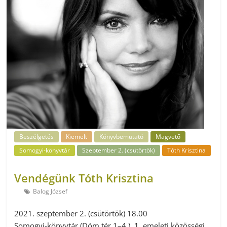
Beszélgetés
Kiemelt
Könyvbemutató
Magvető
Somogyi-könyvtár
Szeptember 2. (csütörtök)
Tóth Krisztina
Vendégünk Tóth Krisztina
Balog József
2021. szeptember 2. (csütörtök) 18.00
Somogyi-könyvtár (Dóm tér 1–4.), 1. emeleti közösségi