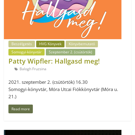
Beszélgetés
HVG Könyvek
Könyvbemutató
Somogyi-könyvtár
Szeptember 2. (csütörtök)
Patty Wipfler: Hallgasd meg!
Balogh Fruzsina
2021. szeptember 2. (csütörtök) 16.30
Somogyi-könyvtár, Móra Utcai Fiókkönyvtár (Móra u.
21.)
Read more