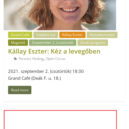
Grand Café
Irodalmi est
Kállay Eszter
Könyvbemutató
Magvető
Szeptember 2. (csütörtök)
Zenés program
Kállay Eszter: Kéz a levegőben
,
Ferencz Hedvig
Open Circus
2021. szeptember 2. (csütörtök) 18.00
Grand Café (Deák F. u. 18.)
Read more