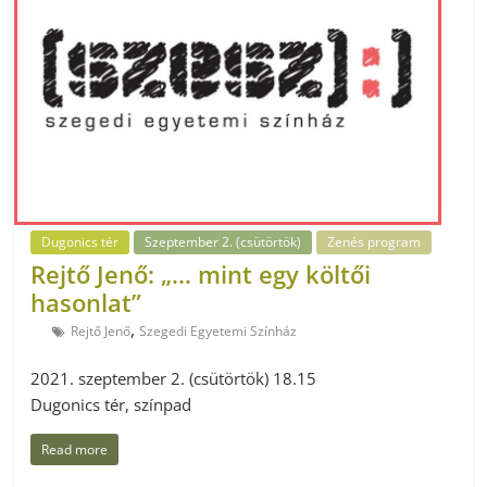
Dugonics tér
Szeptember 2. (csütörtök)
Zenés program
Rejtő Jenő: „… mint egy költői
hasonlat”
,
Rejtő Jenő
Szegedi Egyetemi Színház
2021. szeptember 2. (csütörtök) 18.15
Dugonics tér, színpad
Read more