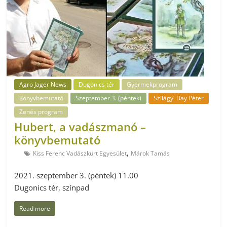
Agro Jager News
Dugonics tér
Gyermekprogram
Könyvbemutató
Szeptember 3. (péntek)
Szilágyi Bay Péter
Zenés program
Hubert, a vadászmanó –
könyvbemutató
,
Kiss Ferenc Vadászkürt Egyesület
Márok Tamás
2021. szeptember 3. (péntek) 11.00
Dugonics tér, színpad
Read more