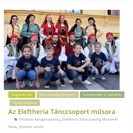
Dugonics tér
Nemzetiségi program
Szeptember 3. (péntek)
Táncprodukció
Az Eleftheria Tánccsoport műsora
,
,
Efstatios Kalogeropulosz
Eleftheria Tánccsoport
Muzamel
,
Gitta
Szeltner László