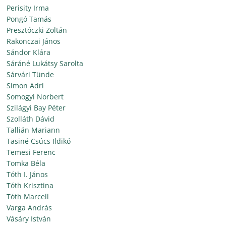
Perisity Irma
Pongó Tamás
Presztóczki Zoltán
Rakonczai János
Sándor Klára
Sáráné Lukátsy Sarolta
Sárvári Tünde
Simon Adri
Somogyi Norbert
Szilágyi Bay Péter
Szolláth Dávid
Tallián Mariann
Tasiné Csúcs Ildikó
Temesi Ferenc
Tomka Béla
Tóth I. János
Tóth Krisztina
Tóth Marcell
Varga András
Vásáry István