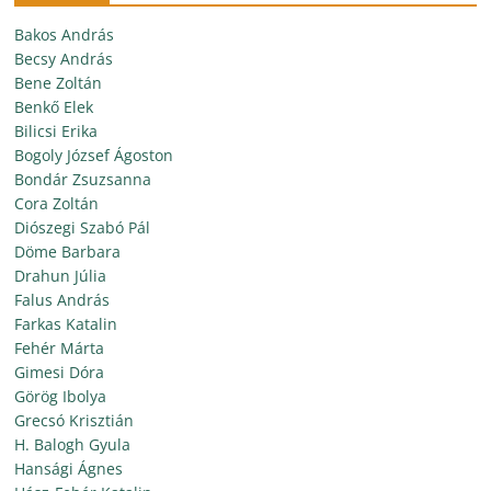
Bakos András
Becsy András
Bene Zoltán
Benkő Elek
Bilicsi Erika
Bogoly József Ágoston
Bondár Zsuzsanna
Cora Zoltán
Diószegi Szabó Pál
Döme Barbara
Drahun Júlia
Falus András
Farkas Katalin
Fehér Márta
Gimesi Dóra
Görög Ibolya
Grecsó Krisztián
H. Balogh Gyula
Hansági Ágnes