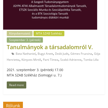
Könyvbemutató
MTA SZAB Székház
Szeptember 3. (péntek)
Tanulmányok a társadalomról V.
,
,
,
,
Bata Nathaniel
Bugyi Anett
Deák Judit
Gémes Fruzsina
Gója
,
,
,
,
Henrietta
Könyves Mirtill
Parti Tímea
Szabó Adrienne
Tomka Lilla
2021. szeptember 3. (péntek) 17.00
MTA SZAB Székház (Somogyi u. 7.)
Read more
Rólunk