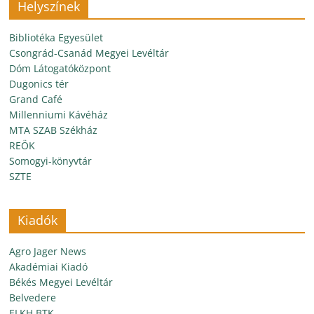
Helyszínek
Bibliotéka Egyesület
Csongrád-Csanád Megyei Levéltár
Dóm Látogatóközpont
Dugonics tér
Grand Café
Millenniumi Kávéház
MTA SZAB Székház
REÖK
Somogyi-könyvtár
SZTE
Kiadók
Agro Jager News
Akadémiai Kiadó
Békés Megyei Levéltár
Belvedere
ELKH BTK