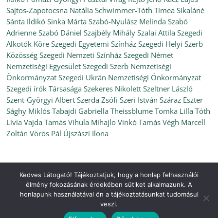
Sajtos-Zapotocsna Natália
Schwimmer-Tóth Tímea
Sikaláné
Sánta Ildikó
Sinka Márta
Szabó-Nyulász Melinda
Szabó
Adrienne
Szabó Dániel
Szajbély Mihály
Szalai Attila
Szegedi
Alkotók Köre
Szegedi Egyetemi Színház
Szegedi Helyi Szerb
Közösség
Szegedi Nemzeti Színház
Szegedi Német
Nemzetiségi Egyesület
Szegedi Szerb Nemzetiségi
Önkormányzat
Szegedi Ukrán Nemzetiségi Önkormányzat
Szegedi írók Társasága
Szekeres Nikolett
Szeltner László
Szent-Györgyi Albert
Szerda Zsófi
Szeri István
Száraz Eszter
Sághy Miklós
Tabajdi Gabriella
Theissblume
Tomka Lilla
Tóth
Lívia
Vajda Tamás
Vihula Mihajlo
Vinkó Tamás
Végh Marcell
Zoltán
Vörös Pál
Újszászi Ilona
Kedves Látogató! Tájékoztatjuk, hogy a honlap felhasználói
Copyright © 2026
Ünnepi Könyvhét Szeged, 2021. szeptember
.
élmény fokozásának érdekében sütiket alkalmazunk. A
All rights reserved.
honlapunk használatával ön a tájékoztatásunkat tudomásul
Theme:
ColorMag
by ThemeGrill. Powered by
WordPress
.
veszi.