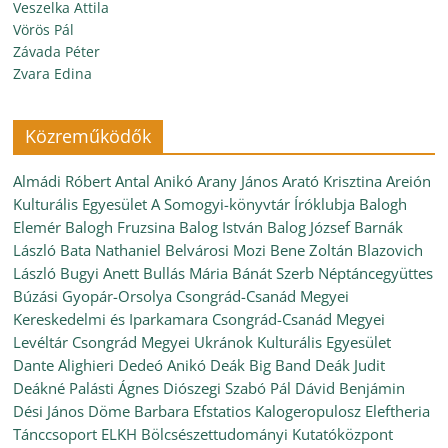
Veszelka Attila
Vörös Pál
Závada Péter
Zvara Edina
Közreműködők
Almádi Róbert
Antal Anikó
Arany János
Arató Krisztina
Areión
Kulturális Egyesület
A Somogyi-könyvtár Íróklubja
Balogh
Elemér
Balogh Fruzsina
Balog István
Balog József
Barnák
László
Bata Nathaniel
Belvárosi Mozi
Bene Zoltán
Blazovich
László
Bugyi Anett
Bullás Mária
Bánát Szerb Néptáncegyüttes
Búzási Gyopár-Orsolya
Csongrád-Csanád Megyei
Kereskedelmi és Iparkamara
Csongrád-Csanád Megyei
Levéltár
Csongrád Megyei Ukránok Kulturális Egyesület
Dante Alighieri
Dedeó Anikó
Deák Big Band
Deák Judit
Deákné Palásti Ágnes
Diószegi Szabó Pál
Dávid Benjámin
Dési János
Döme Barbara
Efstatios Kalogeropulosz
Eleftheria
Tánccsoport
ELKH Bölcsészettudományi Kutatóközpont