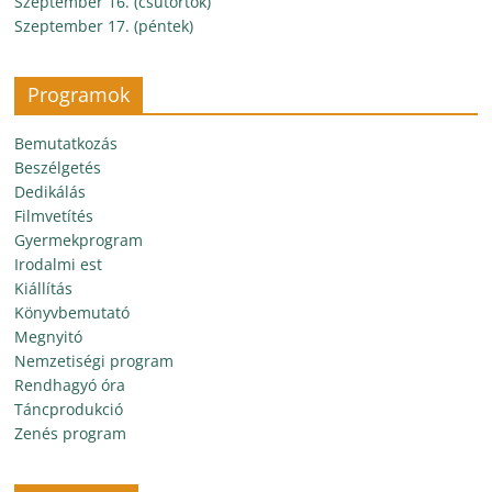
Szeptember 16. (csütörtök)
Szeptember 17. (péntek)
Programok
Bemutatkozás
Beszélgetés
Dedikálás
Filmvetítés
Gyermekprogram
Irodalmi est
Kiállítás
Könyvbemutató
Megnyitó
Nemzetiségi program
Rendhagyó óra
Táncprodukció
Zenés program