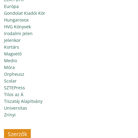
Európa
Gondolat Kiadói Kör
Hungarovox
HVG Könyvek
Irodalmi Jelen
Jelenkor
Kortárs
Magvető
Medio
Móra
Orpheusz
Scolar
SZTEPress
Tilos az Á
Tiszatáj Alapítvány
Universitas
Zrínyi
Szerzők