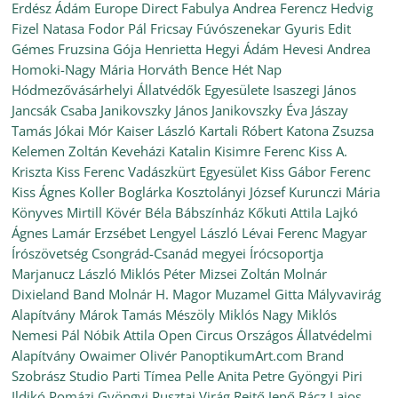
Erdész Ádám
Europe Direct
Fabulya Andrea
Ferencz Hedvig
Fizel Natasa
Fodor Pál
Fricsay Fúvószenekar
Gyuris Edit
Gémes Fruzsina
Gója Henrietta
Hegyi Ádám
Hevesi Andrea
Homoki-Nagy Mária
Horváth Bence
Hét Nap
Hódmezővásárhelyi Állatvédők Egyesülete
Isaszegi János
Jancsák Csaba
Janikovszky János
Janikovszky Éva
Jászay
Tamás
Jókai Mór
Kaiser László
Kartali Róbert
Katona Zsuzsa
Kelemen Zoltán
Keveházi Katalin
Kisimre Ferenc
Kiss A.
Kriszta
Kiss Ferenc Vadászkürt Egyesület
Kiss Gábor Ferenc
Kiss Ágnes
Koller Boglárka
Kosztolányi József
Kurunczi Mária
Könyves Mirtill
Kövér Béla Bábszínház
Kőkuti Attila
Lajkó
Ágnes
Lamár Erzsébet
Lengyel László
Lévai Ferenc
Magyar
Írószövetség Csongrád-Csanád megyei Írócsoportja
Marjanucz László
Miklós Péter
Mizsei Zoltán
Molnár
Dixieland Band
Molnár H. Magor
Muzamel Gitta
Mályvavirág
Alapítvány
Márok Tamás
Mészöly Miklós
Nagy Miklós
Nemesi Pál
Nóbik Attila
Open Circus
Országos Állatvédelmi
Alapítvány
Owaimer Olivér
PanoptikumArt.com Brand
Szobrász Studio
Parti Tímea
Pelle Anita
Petre Gyöngyi
Piri
Ildikó
Pomázi Gyöngyi
Pusztai Virág
Rejtő Jenő
Rácz Lajos