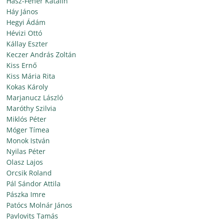
Hász-Fehér Katalin
Háy János
Hegyi Ádám
Hévizi Ottó
Kállay Eszter
Keczer András Zoltán
Kiss Ernő
Kiss Mária Rita
Kokas Károly
Marjanucz László
Maróthy Szilvia
Miklós Péter
Móger Tímea
Monok István
Nyilas Péter
Olasz Lajos
Orcsik Roland
Pál Sándor Attila
Pászka Imre
Patócs Molnár János
Pavlovits Tamás