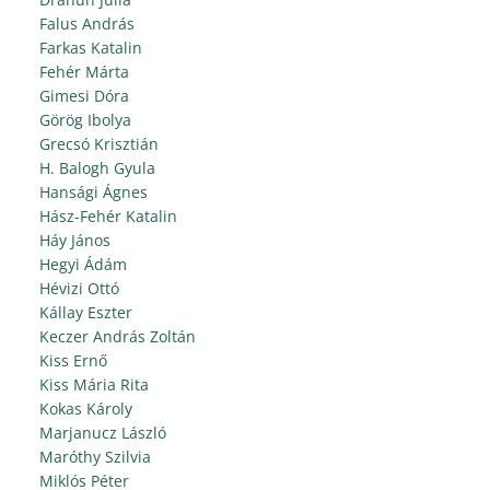
Falus András
Farkas Katalin
Fehér Márta
Gimesi Dóra
Görög Ibolya
Grecsó Krisztián
H. Balogh Gyula
Hansági Ágnes
Hász-Fehér Katalin
Háy János
Hegyi Ádám
Hévizi Ottó
Kállay Eszter
Keczer András Zoltán
Kiss Ernő
Kiss Mária Rita
Kokas Károly
Marjanucz László
Maróthy Szilvia
Miklós Péter