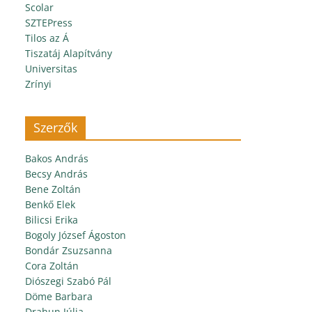
Scolar
SZTEPress
Tilos az Á
Tiszatáj Alapítvány
Universitas
Zrínyi
Szerzők
Bakos András
Becsy András
Bene Zoltán
Benkő Elek
Bilicsi Erika
Bogoly József Ágoston
Bondár Zsuzsanna
Cora Zoltán
Diószegi Szabó Pál
Döme Barbara
Drahun Júlia