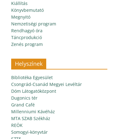
Kiállítás
Könyvbemutató
Megnyitó
Nemzetiségi program
Rendhagyó óra
Táncprodukció
Zenés program
Helyszínek
Bibliotéka Egyesület
Csongrád-Csanád Megyei Levéltár
Dóm Látogatóközpont
Dugonics tér
Grand Café
Millenniumi Kávéház
MTA SZAB Székház
REÖK
Somogyi-könyvtár
SZTE