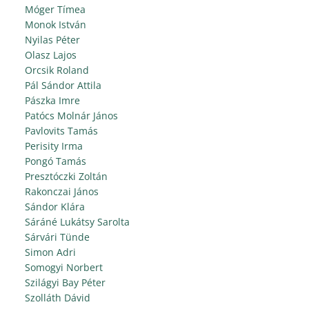
Móger Tímea
Monok István
Nyilas Péter
Olasz Lajos
Orcsik Roland
Pál Sándor Attila
Pászka Imre
Patócs Molnár János
Pavlovits Tamás
Perisity Irma
Pongó Tamás
Presztóczki Zoltán
Rakonczai János
Sándor Klára
Sáráné Lukátsy Sarolta
Sárvári Tünde
Simon Adri
Somogyi Norbert
Szilágyi Bay Péter
Szolláth Dávid