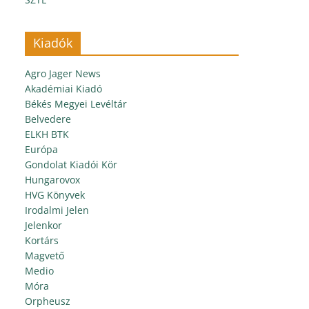
Kiadók
Agro Jager News
Akadémiai Kiadó
Békés Megyei Levéltár
Belvedere
ELKH BTK
Európa
Gondolat Kiadói Kör
Hungarovox
HVG Könyvek
Irodalmi Jelen
Jelenkor
Kortárs
Magvető
Medio
Móra
Orpheusz