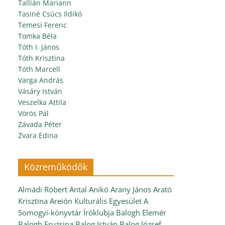
Tallián Mariann
Tasiné Csúcs Ildikó
Temesi Ferenc
Tomka Béla
Tóth I. János
Tóth Krisztina
Tóth Marcell
Varga András
Vásáry István
Veszelka Attila
Vörös Pál
Závada Péter
Zvara Edina
Közreműködők
Almádi Róbert
Antal Anikó
Arany János
Arató
Krisztina
Areión Kulturális Egyesület
A
Somogyi-könyvtár Íróklubja
Balogh Elemér
Balogh Fruzsina
Balog István
Balog József