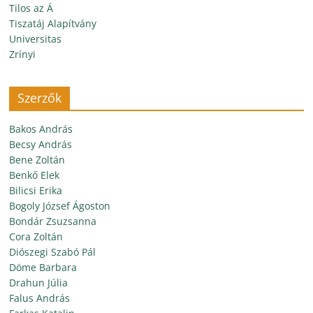
Tilos az Á
Tiszatáj Alapítvány
Universitas
Zrínyi
Szerzők
Bakos András
Becsy András
Bene Zoltán
Benkő Elek
Bilicsi Erika
Bogoly József Ágoston
Bondár Zsuzsanna
Cora Zoltán
Diószegi Szabó Pál
Döme Barbara
Drahun Júlia
Falus András