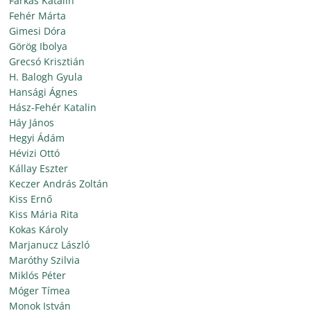
Farkas Katalin
Fehér Márta
Gimesi Dóra
Görög Ibolya
Grecsó Krisztián
H. Balogh Gyula
Hansági Ágnes
Hász-Fehér Katalin
Háy János
Hegyi Ádám
Hévizi Ottó
Kállay Eszter
Keczer András Zoltán
Kiss Ernő
Kiss Mária Rita
Kokas Károly
Marjanucz László
Maróthy Szilvia
Miklós Péter
Móger Tímea
Monok István