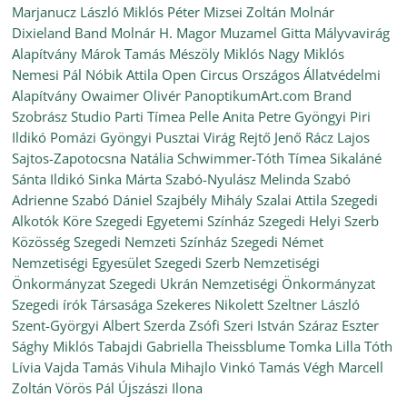
Marjanucz László
Miklós Péter
Mizsei Zoltán
Molnár
Dixieland Band
Molnár H. Magor
Muzamel Gitta
Mályvavirág
Alapítvány
Márok Tamás
Mészöly Miklós
Nagy Miklós
Nemesi Pál
Nóbik Attila
Open Circus
Országos Állatvédelmi
Alapítvány
Owaimer Olivér
PanoptikumArt.com Brand
Szobrász Studio
Parti Tímea
Pelle Anita
Petre Gyöngyi
Piri
Ildikó
Pomázi Gyöngyi
Pusztai Virág
Rejtő Jenő
Rácz Lajos
Sajtos-Zapotocsna Natália
Schwimmer-Tóth Tímea
Sikaláné
Sánta Ildikó
Sinka Márta
Szabó-Nyulász Melinda
Szabó
Adrienne
Szabó Dániel
Szajbély Mihály
Szalai Attila
Szegedi
Alkotók Köre
Szegedi Egyetemi Színház
Szegedi Helyi Szerb
Közösség
Szegedi Nemzeti Színház
Szegedi Német
Nemzetiségi Egyesület
Szegedi Szerb Nemzetiségi
Önkormányzat
Szegedi Ukrán Nemzetiségi Önkormányzat
Szegedi írók Társasága
Szekeres Nikolett
Szeltner László
Szent-Györgyi Albert
Szerda Zsófi
Szeri István
Száraz Eszter
Sághy Miklós
Tabajdi Gabriella
Theissblume
Tomka Lilla
Tóth
Lívia
Vajda Tamás
Vihula Mihajlo
Vinkó Tamás
Végh Marcell
Zoltán
Vörös Pál
Újszászi Ilona