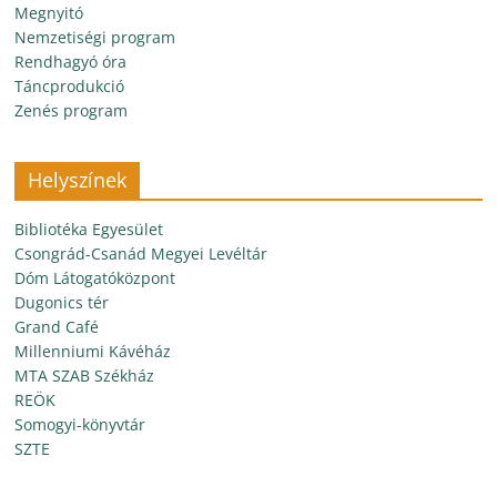
Megnyitó
Nemzetiségi program
Rendhagyó óra
Táncprodukció
Zenés program
Helyszínek
Bibliotéka Egyesület
Csongrád-Csanád Megyei Levéltár
Dóm Látogatóközpont
Dugonics tér
Grand Café
Millenniumi Kávéház
MTA SZAB Székház
REÖK
Somogyi-könyvtár
SZTE