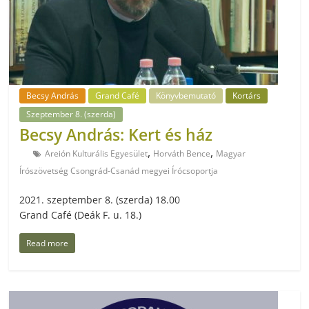
Becsy András
Grand Café
Könyvbemutató
Kortárs
Szeptember 8. (szerda)
Becsy András: Kert és ház
,
,
Areión Kulturális Egyesület
Horváth Bence
Magyar
Írószövetség Csongrád-Csanád megyei Írócsoportja
2021. szeptember 8. (szerda) 18.00
Grand Café (Deák F. u. 18.)
Read more