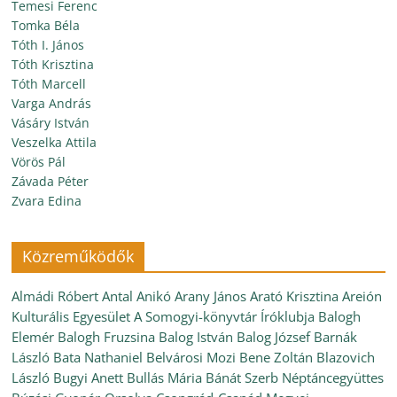
Temesi Ferenc
Tomka Béla
Tóth I. János
Tóth Krisztina
Tóth Marcell
Varga András
Vásáry István
Veszelka Attila
Vörös Pál
Závada Péter
Zvara Edina
Közreműködők
Almádi Róbert
Antal Anikó
Arany János
Arató Krisztina
Areión
Kulturális Egyesület
A Somogyi-könyvtár Íróklubja
Balogh
Elemér
Balogh Fruzsina
Balog István
Balog József
Barnák
László
Bata Nathaniel
Belvárosi Mozi
Bene Zoltán
Blazovich
László
Bugyi Anett
Bullás Mária
Bánát Szerb Néptáncegyüttes