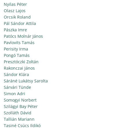
Nyilas Péter
Olasz Lajos
Orcsik Roland
Pál Sándor Attila
Pászka Imre
Patócs Molnár János
Pavlovits Tamás
Perisity Irma
Pongó Tamás
Presztóczki Zoltán
Rakonczai János
Sándor Klára
Sáráné Lukátsy Sarolta
Sárvári Tünde
Simon Adri
Somogyi Norbert
Szilágyi Bay Péter
Szolláth Dávid
Tallián Mariann
Tasiné Csúcs Ildikó