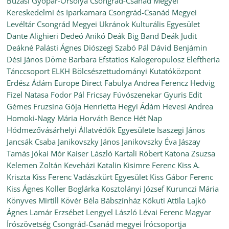
Búzási Gyopár-Orsolya
Csongrád-Csanád Megyei
Kereskedelmi és Iparkamara
Csongrád-Csanád Megyei
Levéltár
Csongrád Megyei Ukránok Kulturális Egyesület
Dante Alighieri
Dedeó Anikó
Deák Big Band
Deák Judit
Deákné Palásti Ágnes
Diószegi Szabó Pál
Dávid Benjámin
Dési János
Döme Barbara
Efstatios Kalogeropulosz
Eleftheria
Tánccsoport
ELKH Bölcsészettudományi Kutatóközpont
Erdész Ádám
Europe Direct
Fabulya Andrea
Ferencz Hedvig
Fizel Natasa
Fodor Pál
Fricsay Fúvószenekar
Gyuris Edit
Gémes Fruzsina
Gója Henrietta
Hegyi Ádám
Hevesi Andrea
Homoki-Nagy Mária
Horváth Bence
Hét Nap
Hódmezővásárhelyi Állatvédők Egyesülete
Isaszegi János
Jancsák Csaba
Janikovszky János
Janikovszky Éva
Jászay
Tamás
Jókai Mór
Kaiser László
Kartali Róbert
Katona Zsuzsa
Kelemen Zoltán
Keveházi Katalin
Kisimre Ferenc
Kiss A.
Kriszta
Kiss Ferenc Vadászkürt Egyesület
Kiss Gábor Ferenc
Kiss Ágnes
Koller Boglárka
Kosztolányi József
Kurunczi Mária
Könyves Mirtill
Kövér Béla Bábszínház
Kőkuti Attila
Lajkó
Ágnes
Lamár Erzsébet
Lengyel László
Lévai Ferenc
Magyar
Írószövetség Csongrád-Csanád megyei Írócsoportja