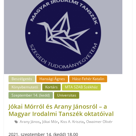
Beszélgetés
Hansági Ágnes
Hász-Fehér Katalin
Könyvbemutató
Kortárs
MTA SZAB Székház
Szeptember 14. (kedd)
Universitas
Jókai Mórról és Arany Jánosról – a
Magyar Irodalmi Tanszék oktatóival
,
,
,
Arany János
Jókai Mór
Kiss A. Kriszta
Owaimer Olivér
2021. szeptember 14. (kedd) 18.00