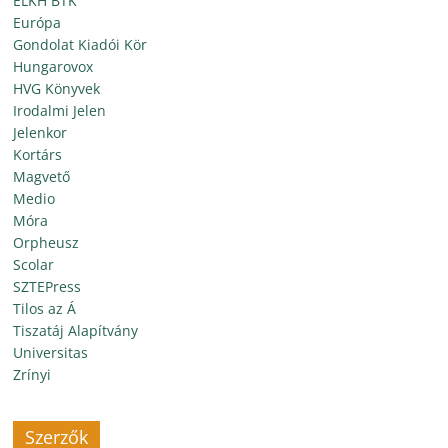
ELKH BTK
Európa
Gondolat Kiadói Kör
Hungarovox
HVG Könyvek
Irodalmi Jelen
Jelenkor
Kortárs
Magvető
Medio
Móra
Orpheusz
Scolar
SZTEPress
Tilos az Á
Tiszatáj Alapítvány
Universitas
Zrínyi
Szerzők