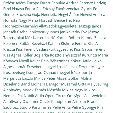
Erdész Ádám
Europe Direct
Fabulya Andrea
Ferencz Hedvig
Fizel Natasa
Fodor Pál
Fricsay Fúvószenekar
Gyuris Edit
Gémes Fruzsina
Gója Henrietta
Hegyi Ádám
Hevesi Andrea
Homoki-Nagy Mária
Horváth Bence
Hét Nap
Hódmezővásárhelyi Állatvédők Egyesülete
Isaszegi János
Jancsák Csaba
Janikovszky János
Janikovszky Éva
Jászay
Tamás
Jókai Mór
Kaiser László
Kartali Róbert
Katona Zsuzsa
Kelemen Zoltán
Keveházi Katalin
Kisimre Ferenc
Kiss A.
Kriszta
Kiss Ferenc Vadászkürt Egyesület
Kiss Gábor Ferenc
Kiss Ágnes
Koller Boglárka
Kosztolányi József
Kurunczi Mária
Könyves Mirtill
Kövér Béla Bábszínház
Kőkuti Attila
Lajkó
Ágnes
Lamár Erzsébet
Lengyel László
Lévai Ferenc
Magyar
Írószövetség Csongrád-Csanád megyei Írócsoportja
Marjanucz László
Miklós Péter
Mizsei Zoltán
Molnár
Dixieland Band
Molnár H. Magor
Muzamel Gitta
Mályvavirág
Alapítvány
Márok Tamás
Mészöly Miklós
Nagy Miklós
Nemesi Pál
Nóbik Attila
Open Circus
Országos Állatvédelmi
Alapítvány
Owaimer Olivér
PanoptikumArt.com Brand
Szobrász Studio
Parti Tímea
Pelle Anita
Petre Gyöngyi
Piri