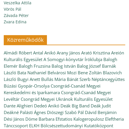
Veszelka Attila
Vörös Pál
Závada Péter
Zvara Edina
Közreműködők
Almádi Róbert
Antal Anikó
Arany János
Arató Krisztina
Areión
Kulturális Egyesület
A Somogyi-könyvtár Íróklubja
Balogh
Elemér
Balogh Fruzsina
Balog István
Balog József
Barnák
László
Bata Nathaniel
Belvárosi Mozi
Bene Zoltán
Blazovich
László
Bugyi Anett
Bullás Mária
Bánát Szerb Néptáncegyüttes
Búzási Gyopár-Orsolya
Csongrád-Csanád Megyei
Kereskedelmi és Iparkamara
Csongrád-Csanád Megyei
Levéltár
Csongrád Megyei Ukránok Kulturális Egyesület
Dante Alighieri
Dedeó Anikó
Deák Big Band
Deák Judit
Deákné Palásti Ágnes
Diószegi Szabó Pál
Dávid Benjámin
Dési János
Döme Barbara
Efstatios Kalogeropulosz
Eleftheria
Tánccsoport
ELKH Bölcsészettudományi Kutatóközpont