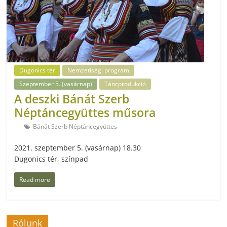
Dugonics tér
Nemzetiségi program
Szeptember 5. (vasárnap)
Táncprodukció
A deszki Bánát Szerb
Néptáncegyüttes műsora
Bánát Szerb Néptáncegyüttes
2021. szeptember 5. (vasárnap) 18.30
Dugonics tér, színpad
Read more
Rólunk