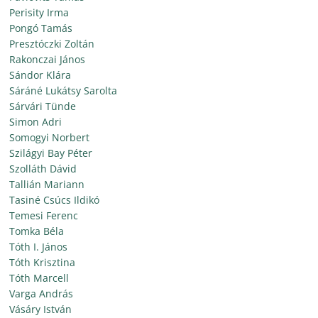
Perisity Irma
Pongó Tamás
Presztóczki Zoltán
Rakonczai János
Sándor Klára
Sáráné Lukátsy Sarolta
Sárvári Tünde
Simon Adri
Somogyi Norbert
Szilágyi Bay Péter
Szolláth Dávid
Tallián Mariann
Tasiné Csúcs Ildikó
Temesi Ferenc
Tomka Béla
Tóth I. János
Tóth Krisztina
Tóth Marcell
Varga András
Vásáry István