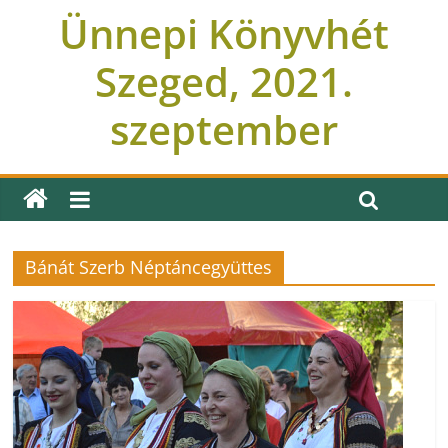
Ünnepi Könyvhét
Szeged, 2021.
szeptember
Bánát Szerb Néptáncegyüttes