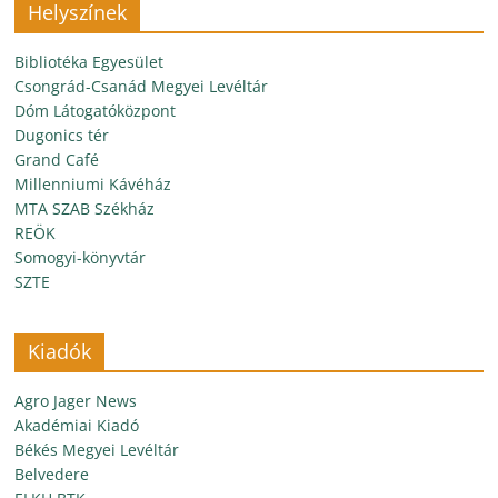
Helyszínek
Bibliotéka Egyesület
Csongrád-Csanád Megyei Levéltár
Dóm Látogatóközpont
Dugonics tér
Grand Café
Millenniumi Kávéház
MTA SZAB Székház
REÖK
Somogyi-könyvtár
SZTE
Kiadók
Agro Jager News
Akadémiai Kiadó
Békés Megyei Levéltár
Belvedere