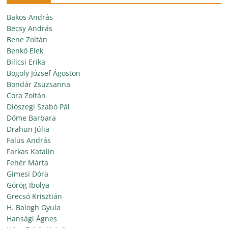
Bakos András
Becsy András
Bene Zoltán
Benkő Elek
Bilicsi Erika
Bogoly József Ágoston
Bondár Zsuzsanna
Cora Zoltán
Diószegi Szabó Pál
Döme Barbara
Drahun Júlia
Falus András
Farkas Katalin
Fehér Márta
Gimesi Dóra
Görög Ibolya
Grecsó Krisztián
H. Balogh Gyula
Hansági Ágnes