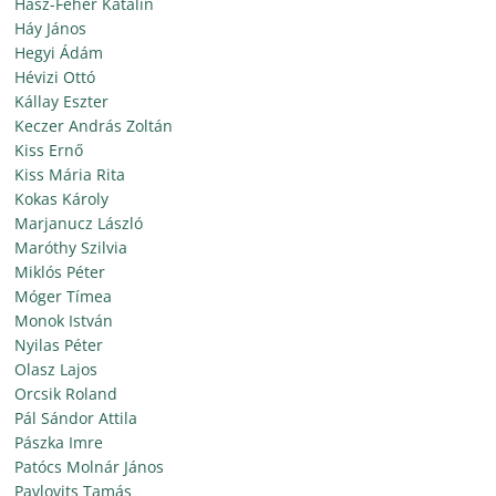
Hász-Fehér Katalin
Háy János
Hegyi Ádám
Hévizi Ottó
Kállay Eszter
Keczer András Zoltán
Kiss Ernő
Kiss Mária Rita
Kokas Károly
Marjanucz László
Maróthy Szilvia
Miklós Péter
Móger Tímea
Monok István
Nyilas Péter
Olasz Lajos
Orcsik Roland
Pál Sándor Attila
Pászka Imre
Patócs Molnár János
Pavlovits Tamás