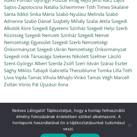
Ildikó
Pomázi Gyöngyi
Pusztai Virág
Rejtő Jenő
Rácz Lajos
Sajtos-Zapotocsna Natália
Schwimmer-Tóth Tímea
Sikaláné
Sánta Ildikó
Sinka Márta
Szabó-Nyulász Melinda
Szabó
Adrienne
Szabó Dániel
Szajbély Mihály
Szalai Attila
Szegedi
Alkotók Köre
Szegedi Egyetemi Színház
Szegedi Helyi Szerb
Közösség
Szegedi Nemzeti Színház
Szegedi Német
Nemzetiségi Egyesület
Szegedi Szerb Nemzetiségi
Önkormányzat
Szegedi Ukrán Nemzetiségi Önkormányzat
Szegedi írók Társasága
Szekeres Nikolett
Szeltner László
Szent-Györgyi Albert
Szerda Zsófi
Szeri István
Száraz Eszter
Sághy Miklós
Tabajdi Gabriella
Theissblume
Tomka Lilla
Tóth
Lívia
Vajda Tamás
Vihula Mihajlo
Vinkó Tamás
Végh Marcell
Zoltán
Vörös Pál
Újszászi Ilona
Kedves Látogató! Tájékoztatjuk, hogy a honlap felhasználói
Copyright © 2026
Ünnepi Könyvhét Szeged, 2021. szeptember
.
élmény fokozásának érdekében sütiket alkalmazunk. A
All rights reserved.
honlapunk használatával ön a tájékoztatásunkat tudomásul
Theme:
ColorMag
by ThemeGrill. Powered by
WordPress
.
veszi.