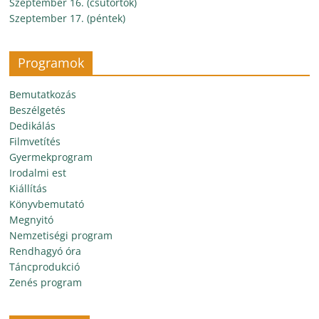
Szeptember 16. (csütörtök)
Szeptember 17. (péntek)
Programok
Bemutatkozás
Beszélgetés
Dedikálás
Filmvetítés
Gyermekprogram
Irodalmi est
Kiállítás
Könyvbemutató
Megnyitó
Nemzetiségi program
Rendhagyó óra
Táncprodukció
Zenés program