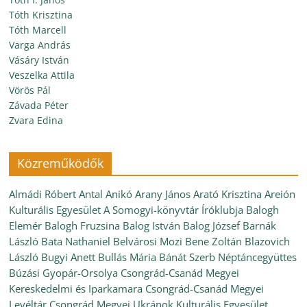
Tóth Krisztina
Tóth Marcell
Varga András
Vásáry István
Veszelka Attila
Vörös Pál
Závada Péter
Zvara Edina
Közreműködők
Almádi Róbert
Antal Anikó
Arany János
Arató Krisztina
Areión
Kulturális Egyesület
A Somogyi-könyvtár Íróklubja
Balogh
Elemér
Balogh Fruzsina
Balog István
Balog József
Barnák
László
Bata Nathaniel
Belvárosi Mozi
Bene Zoltán
Blazovich
László
Bugyi Anett
Bullás Mária
Bánát Szerb Néptáncegyüttes
Búzási Gyopár-Orsolya
Csongrád-Csanád Megyei
Kereskedelmi és Iparkamara
Csongrád-Csanád Megyei
Levéltár
Csongrád Megyei Ukránok Kulturális Egyesület