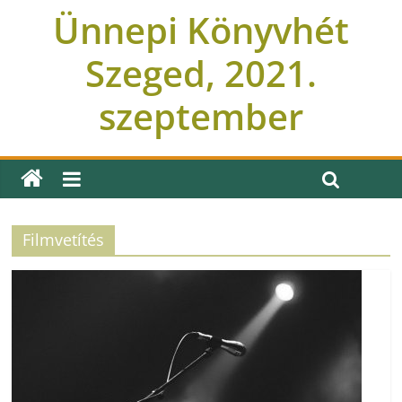
Ünnepi Könyvhét
Szeged, 2021.
szeptember
Filmvetítés