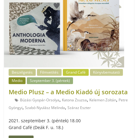
Beszélgetés
Filmvetítés
Grand Café
Könyvbemutató
Medio
Szeptember 3. (péntek)
Medio Plusz – a Medio Kiadó új sorozata
,
,
,
Búzási Gyopár-Orsolya
Katona Zsuzsa
Kelemen Zoltán
Petre
,
,
Gyöngyi
Szabó-Nyulász Melinda
Száraz Eszter
2021. szeptember 3. (péntek) 18.00
Grand Café (Deák F. u. 18.)