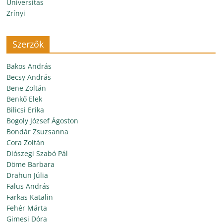
Universitas
Zrínyi
Szerzők
Bakos András
Becsy András
Bene Zoltán
Benkő Elek
Bilicsi Erika
Bogoly József Ágoston
Bondár Zsuzsanna
Cora Zoltán
Diószegi Szabó Pál
Döme Barbara
Drahun Júlia
Falus András
Farkas Katalin
Fehér Márta
Gimesi Dóra