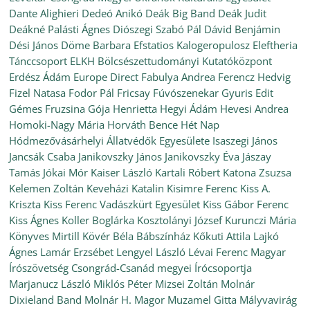
Dante Alighieri
Dedeó Anikó
Deák Big Band
Deák Judit
Deákné Palásti Ágnes
Diószegi Szabó Pál
Dávid Benjámin
Dési János
Döme Barbara
Efstatios Kalogeropulosz
Eleftheria
Tánccsoport
ELKH Bölcsészettudományi Kutatóközpont
Erdész Ádám
Europe Direct
Fabulya Andrea
Ferencz Hedvig
Fizel Natasa
Fodor Pál
Fricsay Fúvószenekar
Gyuris Edit
Gémes Fruzsina
Gója Henrietta
Hegyi Ádám
Hevesi Andrea
Homoki-Nagy Mária
Horváth Bence
Hét Nap
Hódmezővásárhelyi Állatvédők Egyesülete
Isaszegi János
Jancsák Csaba
Janikovszky János
Janikovszky Éva
Jászay
Tamás
Jókai Mór
Kaiser László
Kartali Róbert
Katona Zsuzsa
Kelemen Zoltán
Keveházi Katalin
Kisimre Ferenc
Kiss A.
Kriszta
Kiss Ferenc Vadászkürt Egyesület
Kiss Gábor Ferenc
Kiss Ágnes
Koller Boglárka
Kosztolányi József
Kurunczi Mária
Könyves Mirtill
Kövér Béla Bábszínház
Kőkuti Attila
Lajkó
Ágnes
Lamár Erzsébet
Lengyel László
Lévai Ferenc
Magyar
Írószövetség Csongrád-Csanád megyei Írócsoportja
Marjanucz László
Miklós Péter
Mizsei Zoltán
Molnár
Dixieland Band
Molnár H. Magor
Muzamel Gitta
Mályvavirág