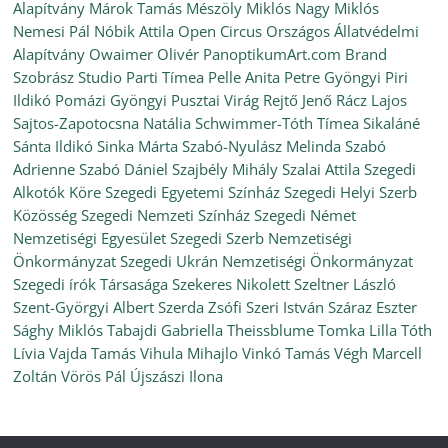
Alapítvány
Márok Tamás
Mészöly Miklós
Nagy Miklós
Nemesi Pál
Nóbik Attila
Open Circus
Országos Állatvédelmi
Alapítvány
Owaimer Olivér
PanoptikumArt.com Brand
Szobrász Studio
Parti Tímea
Pelle Anita
Petre Gyöngyi
Piri
Ildikó
Pomázi Gyöngyi
Pusztai Virág
Rejtő Jenő
Rácz Lajos
Sajtos-Zapotocsna Natália
Schwimmer-Tóth Tímea
Sikaláné
Sánta Ildikó
Sinka Márta
Szabó-Nyulász Melinda
Szabó
Adrienne
Szabó Dániel
Szajbély Mihály
Szalai Attila
Szegedi
Alkotók Köre
Szegedi Egyetemi Színház
Szegedi Helyi Szerb
Közösség
Szegedi Nemzeti Színház
Szegedi Német
Nemzetiségi Egyesület
Szegedi Szerb Nemzetiségi
Önkormányzat
Szegedi Ukrán Nemzetiségi Önkormányzat
Szegedi írók Társasága
Szekeres Nikolett
Szeltner László
Szent-Györgyi Albert
Szerda Zsófi
Szeri István
Száraz Eszter
Sághy Miklós
Tabajdi Gabriella
Theissblume
Tomka Lilla
Tóth
Lívia
Vajda Tamás
Vihula Mihajlo
Vinkó Tamás
Végh Marcell
Zoltán
Vörös Pál
Újszászi Ilona