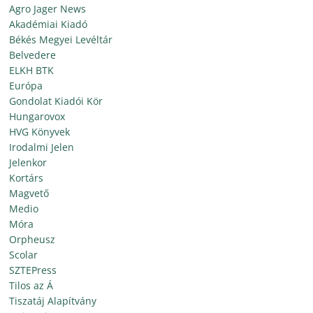
Agro Jager News
Akadémiai Kiadó
Békés Megyei Levéltár
Belvedere
ELKH BTK
Európa
Gondolat Kiadói Kör
Hungarovox
HVG Könyvek
Irodalmi Jelen
Jelenkor
Kortárs
Magvető
Medio
Móra
Orpheusz
Scolar
SZTEPress
Tilos az Á
Tiszatáj Alapítvány