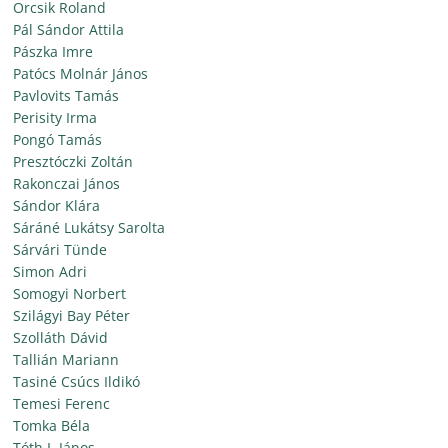
Orcsik Roland
Pál Sándor Attila
Pászka Imre
Patócs Molnár János
Pavlovits Tamás
Perisity Irma
Pongó Tamás
Presztóczki Zoltán
Rakonczai János
Sándor Klára
Sáráné Lukátsy Sarolta
Sárvári Tünde
Simon Adri
Somogyi Norbert
Szilágyi Bay Péter
Szolláth Dávid
Tallián Mariann
Tasiné Csúcs Ildikó
Temesi Ferenc
Tomka Béla
Tóth I. János