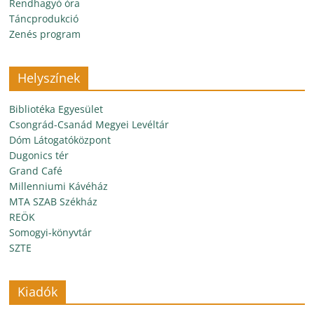
Rendhagyó óra
Táncprodukció
Zenés program
Helyszínek
Bibliotéka Egyesület
Csongrád-Csanád Megyei Levéltár
Dóm Látogatóközpont
Dugonics tér
Grand Café
Millenniumi Kávéház
MTA SZAB Székház
REÖK
Somogyi-könyvtár
SZTE
Kiadók