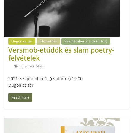
Dugonics tér
Filmvetítés
Szeptember 2. (csütörtök)
Versmob-etűdök és slam poetry-
felvételek
Belvárosi Mozi
2021. szeptember 2. (csütörtök) 19.00
Dugonics tér
Read more