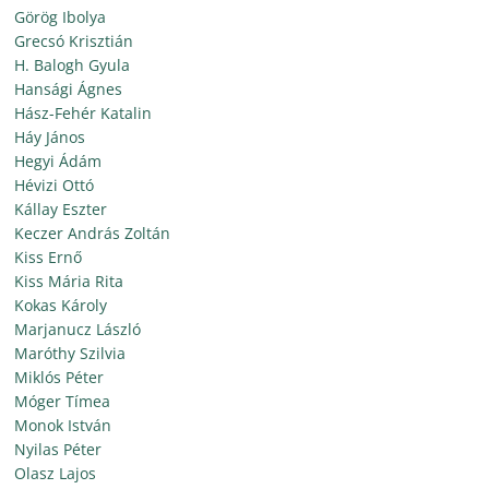
Görög Ibolya
Grecsó Krisztián
H. Balogh Gyula
Hansági Ágnes
Hász-Fehér Katalin
Háy János
Hegyi Ádám
Hévizi Ottó
Kállay Eszter
Keczer András Zoltán
Kiss Ernő
Kiss Mária Rita
Kokas Károly
Marjanucz László
Maróthy Szilvia
Miklós Péter
Móger Tímea
Monok István
Nyilas Péter
Olasz Lajos