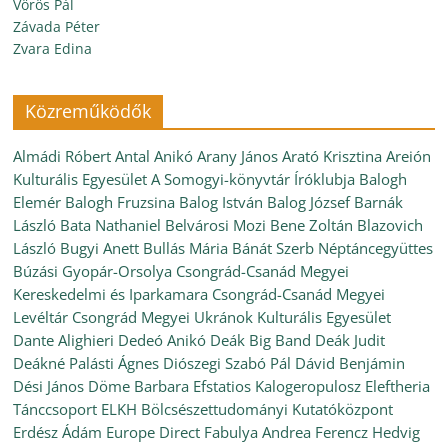
Vörös Pál
Závada Péter
Zvara Edina
Közreműködők
Almádi Róbert
Antal Anikó
Arany János
Arató Krisztina
Areión
Kulturális Egyesület
A Somogyi-könyvtár Íróklubja
Balogh
Elemér
Balogh Fruzsina
Balog István
Balog József
Barnák
László
Bata Nathaniel
Belvárosi Mozi
Bene Zoltán
Blazovich
László
Bugyi Anett
Bullás Mária
Bánát Szerb Néptáncegyüttes
Búzási Gyopár-Orsolya
Csongrád-Csanád Megyei
Kereskedelmi és Iparkamara
Csongrád-Csanád Megyei
Levéltár
Csongrád Megyei Ukránok Kulturális Egyesület
Dante Alighieri
Dedeó Anikó
Deák Big Band
Deák Judit
Deákné Palásti Ágnes
Diószegi Szabó Pál
Dávid Benjámin
Dési János
Döme Barbara
Efstatios Kalogeropulosz
Eleftheria
Tánccsoport
ELKH Bölcsészettudományi Kutatóközpont
Erdész Ádám
Europe Direct
Fabulya Andrea
Ferencz Hedvig