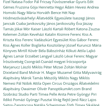
Fizel Natasa
Fodor Pál
Fricsay Fúvószenekar
Gyuris Edit
Gémes Fruzsina
Gója Henrietta
Hegyi Ádám
Hevesi Andrea
Homoki-Nagy Mária
Horváth Bence
Hét Nap
Hódmezővásárhelyi Állatvédők Egyesülete
Isaszegi János
Jancsák Csaba
Janikovszky János
Janikovszky Éva
Jászay
Tamás
Jókai Mór
Kaiser László
Kartali Róbert
Katona Zsuzsa
Kelemen Zoltán
Keveházi Katalin
Kisimre Ferenc
Kiss A.
Kriszta
Kiss Ferenc Vadászkürt Egyesület
Kiss Gábor Ferenc
Kiss Ágnes
Koller Boglárka
Kosztolányi József
Kurunczi Mária
Könyves Mirtill
Kövér Béla Bábszínház
Kőkuti Attila
Lajkó
Ágnes
Lamár Erzsébet
Lengyel László
Lévai Ferenc
Magyar
Írószövetség Csongrád-Csanád megyei Írócsoportja
Marjanucz László
Miklós Péter
Mizsei Zoltán
Molnár
Dixieland Band
Molnár H. Magor
Muzamel Gitta
Mályvavirág
Alapítvány
Márok Tamás
Mészöly Miklós
Nagy Miklós
Nemesi Pál
Nóbik Attila
Open Circus
Országos Állatvédelmi
Alapítvány
Owaimer Olivér
PanoptikumArt.com Brand
Szobrász Studio
Parti Tímea
Pelle Anita
Petre Gyöngyi
Piri
Ildikó
Pomázi Gyöngyi
Pusztai Virág
Rejtő Jenő
Rácz Lajos
Sajtos-Zapotocsna Natália
Schwimmer-Tóth Tímea
Sikaláné