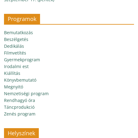
Programok
Bemutatkozás
Beszélgetés
Dedikálás
Filmvetítés
Gyermekprogram
Irodalmi est
Kiállítás
Könyvbemutató
Megnyitó
Nemzetiségi program
Rendhagyó óra
Táncprodukció
Zenés program
Helyszínek