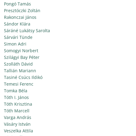
Pongó Tamás
Presztóczki Zoltán
Rakonczai János
Sándor Klára
Sáráné Lukátsy Sarolta
Sárvári Tünde
Simon Adri
Somogyi Norbert
Szilágyi Bay Péter
Szolláth Dávid
Tallián Mariann
Tasiné Csúcs Ildikó
Temesi Ferenc
Tomka Béla
Tóth I. János
Tóth Krisztina
Tóth Marcell
Varga András
Vásáry István
Veszelka Attila