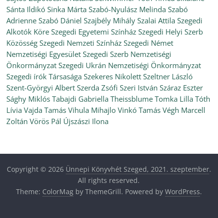
Sánta Ildikó
Sinka Márta
Szabó-Nyulász Melinda
Szabó
Adrienne
Szabó Dániel
Szajbély Mihály
Szalai Attila
Szegedi
Alkotók Köre
Szegedi Egyetemi Színház
Szegedi Helyi Szerb
Közösség
Szegedi Nemzeti Színház
Szegedi Német
Nemzetiségi Egyesület
Szegedi Szerb Nemzetiségi
Önkormányzat
Szegedi Ukrán Nemzetiségi Önkormányzat
Szegedi írók Társasága
Szekeres Nikolett
Szeltner László
Szent-Györgyi Albert
Szerda Zsófi
Szeri István
Száraz Eszter
Sághy Miklós
Tabajdi Gabriella
Theissblume
Tomka Lilla
Tóth
Lívia
Vajda Tamás
Vihula Mihajlo
Vinkó Tamás
Végh Marcell
Zoltán
Vörös Pál
Újszászi Ilona
Copyright © 2026
Ünnepi Könyvhét Szeged, 2021. szeptember
.
All rights reserved.
Theme:
ColorMag
by ThemeGrill. Powered by
WordPress
.