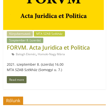
Könyvbemutató
MTA SZAB Székház
Szeptember 8. (szerda)
FORVM. Acta Juridica et Politica
,
Balogh Elemér
Homoki-Nagy Mária
2021. szeptember 8. (szerda) 16.00
MTA SZAB Székház (Somogyi u. 7.)
Read more
Rólunk