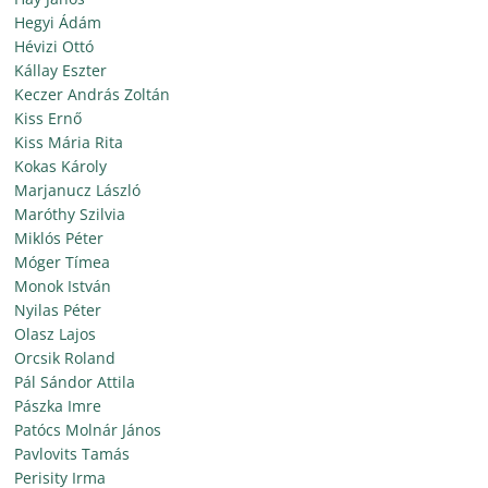
Hegyi Ádám
Hévizi Ottó
Kállay Eszter
Keczer András Zoltán
Kiss Ernő
Kiss Mária Rita
Kokas Károly
Marjanucz László
Maróthy Szilvia
Miklós Péter
Móger Tímea
Monok István
Nyilas Péter
Olasz Lajos
Orcsik Roland
Pál Sándor Attila
Pászka Imre
Patócs Molnár János
Pavlovits Tamás
Perisity Irma