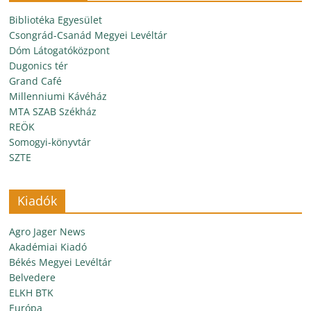
Bibliotéka Egyesület
Csongrád-Csanád Megyei Levéltár
Dóm Látogatóközpont
Dugonics tér
Grand Café
Millenniumi Kávéház
MTA SZAB Székház
REÖK
Somogyi-könyvtár
SZTE
Kiadók
Agro Jager News
Akadémiai Kiadó
Békés Megyei Levéltár
Belvedere
ELKH BTK
Európa