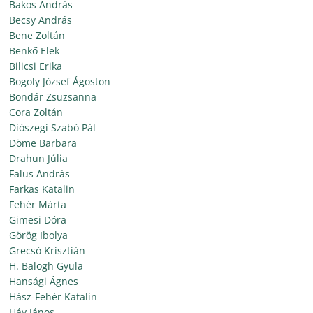
Bakos András
Becsy András
Bene Zoltán
Benkő Elek
Bilicsi Erika
Bogoly József Ágoston
Bondár Zsuzsanna
Cora Zoltán
Diószegi Szabó Pál
Döme Barbara
Drahun Júlia
Falus András
Farkas Katalin
Fehér Márta
Gimesi Dóra
Görög Ibolya
Grecsó Krisztián
H. Balogh Gyula
Hansági Ágnes
Hász-Fehér Katalin
Háy János