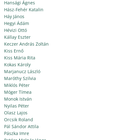
Hansági Ágnes
Hász-Fehér Katalin
Háy János
Hegyi Ádám
Hévizi Ottó
Kállay Eszter
Keczer András Zoltán
Kiss Ernő
Kiss Mária Rita
Kokas Károly
Marjanucz László
Maróthy Szilvia
Miklós Péter
Móger Tímea
Monok István
Nyilas Péter
Olasz Lajos
Orcsik Roland
Pál Sándor Attila
Pászka Imre