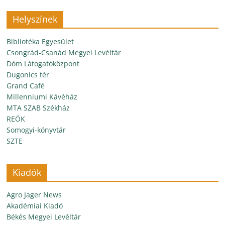
Helyszínek
Bibliotéka Egyesület
Csongrád-Csanád Megyei Levéltár
Dóm Látogatóközpont
Dugonics tér
Grand Café
Millenniumi Kávéház
MTA SZAB Székház
REÖK
Somogyi-könyvtár
SZTE
Kiadók
Agro Jager News
Akadémiai Kiadó
Békés Megyei Levéltár