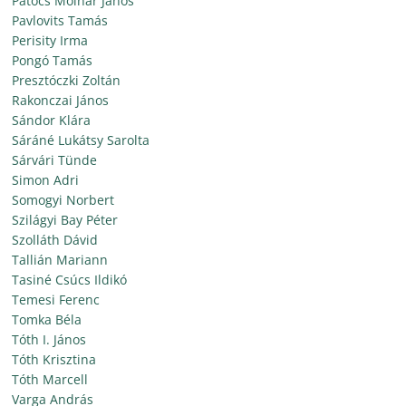
Patócs Molnár János
Pavlovits Tamás
Perisity Irma
Pongó Tamás
Presztóczki Zoltán
Rakonczai János
Sándor Klára
Sáráné Lukátsy Sarolta
Sárvári Tünde
Simon Adri
Somogyi Norbert
Szilágyi Bay Péter
Szolláth Dávid
Tallián Mariann
Tasiné Csúcs Ildikó
Temesi Ferenc
Tomka Béla
Tóth I. János
Tóth Krisztina
Tóth Marcell
Varga András