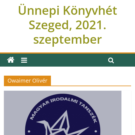
Ünnepi Könyvhét
Szeged, 2021.
szeptember
Owaimer Olivér