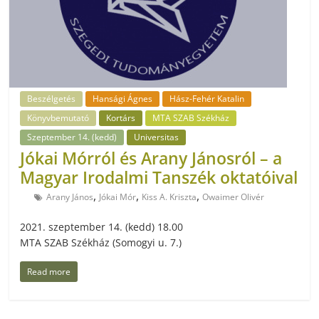
Beszélgetés
Hansági Ágnes
Hász-Fehér Katalin
Könyvbemutató
Kortárs
MTA SZAB Székház
Szeptember 14. (kedd)
Universitas
Jókai Mórról és Arany Jánosról – a
Magyar Irodalmi Tanszék oktatóival
,
,
,
Arany János
Jókai Mór
Kiss A. Kriszta
Owaimer Olivér
2021. szeptember 14. (kedd) 18.00
MTA SZAB Székház (Somogyi u. 7.)
Read more