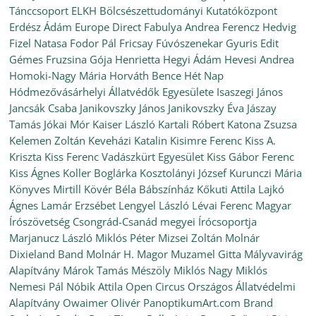
Tánccsoport
ELKH Bölcsészettudományi Kutatóközpont
Erdész Ádám
Europe Direct
Fabulya Andrea
Ferencz Hedvig
Fizel Natasa
Fodor Pál
Fricsay Fúvószenekar
Gyuris Edit
Gémes Fruzsina
Gója Henrietta
Hegyi Ádám
Hevesi Andrea
Homoki-Nagy Mária
Horváth Bence
Hét Nap
Hódmezővásárhelyi Állatvédők Egyesülete
Isaszegi János
Jancsák Csaba
Janikovszky János
Janikovszky Éva
Jászay
Tamás
Jókai Mór
Kaiser László
Kartali Róbert
Katona Zsuzsa
Kelemen Zoltán
Keveházi Katalin
Kisimre Ferenc
Kiss A.
Kriszta
Kiss Ferenc Vadászkürt Egyesület
Kiss Gábor Ferenc
Kiss Ágnes
Koller Boglárka
Kosztolányi József
Kurunczi Mária
Könyves Mirtill
Kövér Béla Bábszínház
Kőkuti Attila
Lajkó
Ágnes
Lamár Erzsébet
Lengyel László
Lévai Ferenc
Magyar
Írószövetség Csongrád-Csanád megyei Írócsoportja
Marjanucz László
Miklós Péter
Mizsei Zoltán
Molnár
Dixieland Band
Molnár H. Magor
Muzamel Gitta
Mályvavirág
Alapítvány
Márok Tamás
Mészöly Miklós
Nagy Miklós
Nemesi Pál
Nóbik Attila
Open Circus
Országos Állatvédelmi
Alapítvány
Owaimer Olivér
PanoptikumArt.com Brand