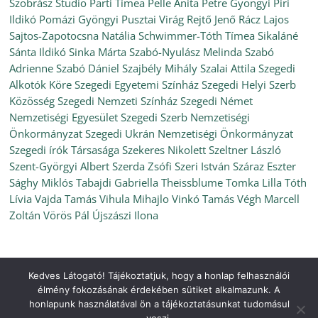
Szobrász Studio
Parti Tímea
Pelle Anita
Petre Gyöngyi
Piri
Ildikó
Pomázi Gyöngyi
Pusztai Virág
Rejtő Jenő
Rácz Lajos
Sajtos-Zapotocsna Natália
Schwimmer-Tóth Tímea
Sikaláné
Sánta Ildikó
Sinka Márta
Szabó-Nyulász Melinda
Szabó
Adrienne
Szabó Dániel
Szajbély Mihály
Szalai Attila
Szegedi
Alkotók Köre
Szegedi Egyetemi Színház
Szegedi Helyi Szerb
Közösség
Szegedi Nemzeti Színház
Szegedi Német
Nemzetiségi Egyesület
Szegedi Szerb Nemzetiségi
Önkormányzat
Szegedi Ukrán Nemzetiségi Önkormányzat
Szegedi írók Társasága
Szekeres Nikolett
Szeltner László
Szent-Györgyi Albert
Szerda Zsófi
Szeri István
Száraz Eszter
Sághy Miklós
Tabajdi Gabriella
Theissblume
Tomka Lilla
Tóth
Lívia
Vajda Tamás
Vihula Mihajlo
Vinkó Tamás
Végh Marcell
Zoltán
Vörös Pál
Újszászi Ilona
Kedves Látogató! Tájékoztatjuk, hogy a honlap felhasználói
Copyright © 2026
Ünnepi Könyvhét Szeged, 2021. szeptember
.
élmény fokozásának érdekében sütiket alkalmazunk. A
All rights reserved.
honlapunk használatával ön a tájékoztatásunkat tudomásul
Theme:
ColorMag
by ThemeGrill. Powered by
WordPress
.