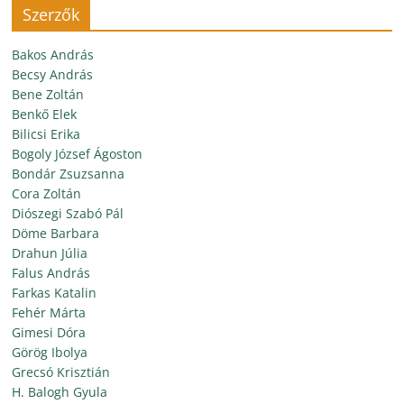
Szerzők
Bakos András
Becsy András
Bene Zoltán
Benkő Elek
Bilicsi Erika
Bogoly József Ágoston
Bondár Zsuzsanna
Cora Zoltán
Diószegi Szabó Pál
Döme Barbara
Drahun Júlia
Falus András
Farkas Katalin
Fehér Márta
Gimesi Dóra
Görög Ibolya
Grecsó Krisztián
H. Balogh Gyula