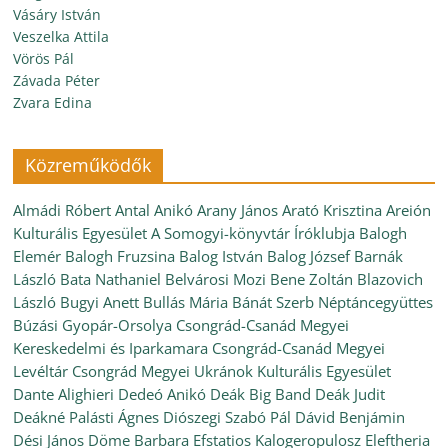
Vásáry István
Veszelka Attila
Vörös Pál
Závada Péter
Zvara Edina
Közreműködők
Almádi Róbert
Antal Anikó
Arany János
Arató Krisztina
Areión
Kulturális Egyesület
A Somogyi-könyvtár Íróklubja
Balogh
Elemér
Balogh Fruzsina
Balog István
Balog József
Barnák
László
Bata Nathaniel
Belvárosi Mozi
Bene Zoltán
Blazovich
László
Bugyi Anett
Bullás Mária
Bánát Szerb Néptáncegyüttes
Búzási Gyopár-Orsolya
Csongrád-Csanád Megyei
Kereskedelmi és Iparkamara
Csongrád-Csanád Megyei
Levéltár
Csongrád Megyei Ukránok Kulturális Egyesület
Dante Alighieri
Dedeó Anikó
Deák Big Band
Deák Judit
Deákné Palásti Ágnes
Diószegi Szabó Pál
Dávid Benjámin
Dési János
Döme Barbara
Efstatios Kalogeropulosz
Eleftheria