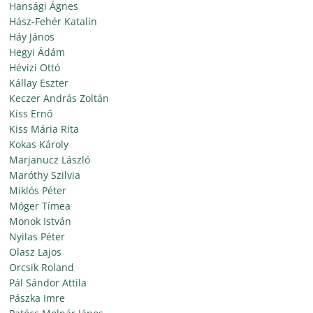
Hansági Ágnes
Hász-Fehér Katalin
Háy János
Hegyi Ádám
Hévizi Ottó
Kállay Eszter
Keczer András Zoltán
Kiss Ernő
Kiss Mária Rita
Kokas Károly
Marjanucz László
Maróthy Szilvia
Miklós Péter
Móger Tímea
Monok István
Nyilas Péter
Olasz Lajos
Orcsik Roland
Pál Sándor Attila
Pászka Imre