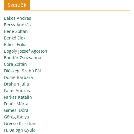
Szerzők
Bakos András
Becsy András
Bene Zoltán
Benkő Elek
Bilicsi Erika
Bogoly József Ágoston
Bondár Zsuzsanna
Cora Zoltán
Diószegi Szabó Pál
Döme Barbara
Drahun Júlia
Falus András
Farkas Katalin
Fehér Márta
Gimesi Dóra
Görög Ibolya
Grecsó Krisztián
H. Balogh Gyula