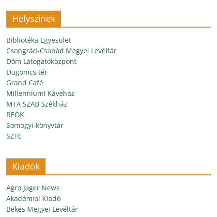
Helyszínek
Bibliotéka Egyesület
Csongrád-Csanád Megyei Levéltár
Dóm Látogatóközpont
Dugonics tér
Grand Café
Millenniumi Kávéház
MTA SZAB Székház
REÖK
Somogyi-könyvtár
SZTE
Kiadók
Agro Jager News
Akadémiai Kiadó
Békés Megyei Levéltár