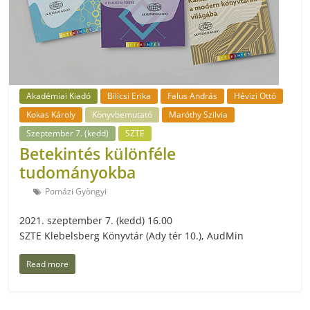
Akadémiai Kiadó
Bilicsi Erika
Falus András
Hévizi Ottó
Kokas Károly
Könyvbemutató
Maróthy Szilvia
Szeptember 7. (kedd)
SZTE
Betekintés különféle
tudományokba
Pomázi Gyöngyi
2021. szeptember 7. (kedd) 16.00
SZTE Klebelsberg Könyvtár (Ady tér 10.), AudMin
Read more