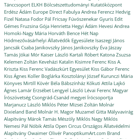
Tánccsoport
ELKH Bölcsészettudományi Kutatóközpont
Erdész Ádám
Europe Direct
Fabulya Andrea
Ferencz Hedvig
Fizel Natasa
Fodor Pál
Fricsay Fúvószenekar
Gyuris Edit
Gémes Fruzsina
Gója Henrietta
Hegyi Ádám
Hevesi Andrea
Homoki-Nagy Mária
Horváth Bence
Hét Nap
Hódmezővásárhelyi Állatvédők Egyesülete
Isaszegi János
Jancsák Csaba
Janikovszky János
Janikovszky Éva
Jászay
Tamás
Jókai Mór
Kaiser László
Kartali Róbert
Katona Zsuzsa
Kelemen Zoltán
Keveházi Katalin
Kisimre Ferenc
Kiss A.
Kriszta
Kiss Ferenc Vadászkürt Egyesület
Kiss Gábor Ferenc
Kiss Ágnes
Koller Boglárka
Kosztolányi József
Kurunczi Mária
Könyves Mirtill
Kövér Béla Bábszínház
Kőkuti Attila
Lajkó
Ágnes
Lamár Erzsébet
Lengyel László
Lévai Ferenc
Magyar
Írószövetség Csongrád-Csanád megyei Írócsoportja
Marjanucz László
Miklós Péter
Mizsei Zoltán
Molnár
Dixieland Band
Molnár H. Magor
Muzamel Gitta
Mályvavirág
Alapítvány
Márok Tamás
Mészöly Miklós
Nagy Miklós
Nemesi Pál
Nóbik Attila
Open Circus
Országos Állatvédelmi
Alapítvány
Owaimer Olivér
PanoptikumArt.com Brand