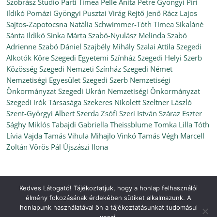
Szobrász Studio
Parti Tímea
Pelle Anita
Petre Gyöngyi
Piri
Ildikó
Pomázi Gyöngyi
Pusztai Virág
Rejtő Jenő
Rácz Lajos
Sajtos-Zapotocsna Natália
Schwimmer-Tóth Tímea
Sikaláné
Sánta Ildikó
Sinka Márta
Szabó-Nyulász Melinda
Szabó
Adrienne
Szabó Dániel
Szajbély Mihály
Szalai Attila
Szegedi
Alkotók Köre
Szegedi Egyetemi Színház
Szegedi Helyi Szerb
Közösség
Szegedi Nemzeti Színház
Szegedi Német
Nemzetiségi Egyesület
Szegedi Szerb Nemzetiségi
Önkormányzat
Szegedi Ukrán Nemzetiségi Önkormányzat
Szegedi írók Társasága
Szekeres Nikolett
Szeltner László
Szent-Györgyi Albert
Szerda Zsófi
Szeri István
Száraz Eszter
Sághy Miklós
Tabajdi Gabriella
Theissblume
Tomka Lilla
Tóth
Lívia
Vajda Tamás
Vihula Mihajlo
Vinkó Tamás
Végh Marcell
Zoltán
Vörös Pál
Újszászi Ilona
Kedves Látogató! Tájékoztatjuk, hogy a honlap felhasználói
Copyright © 2026
Ünnepi Könyvhét Szeged, 2021. szeptember
.
élmény fokozásának érdekében sütiket alkalmazunk. A
All rights reserved.
honlapunk használatával ön a tájékoztatásunkat tudomásul
Theme:
ColorMag
by ThemeGrill. Powered by
WordPress
.