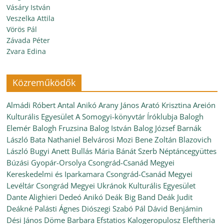
Vásáry István
Veszelka Attila
Vörös Pál
Závada Péter
Zvara Edina
Közreműködők
Almádi Róbert
Antal Anikó
Arany János
Arató Krisztina
Areión
Kulturális Egyesület
A Somogyi-könyvtár Íróklubja
Balogh
Elemér
Balogh Fruzsina
Balog István
Balog József
Barnák
László
Bata Nathaniel
Belvárosi Mozi
Bene Zoltán
Blazovich
László
Bugyi Anett
Bullás Mária
Bánát Szerb Néptáncegyüttes
Búzási Gyopár-Orsolya
Csongrád-Csanád Megyei
Kereskedelmi és Iparkamara
Csongrád-Csanád Megyei
Levéltár
Csongrád Megyei Ukránok Kulturális Egyesület
Dante Alighieri
Dedeó Anikó
Deák Big Band
Deák Judit
Deákné Palásti Ágnes
Diószegi Szabó Pál
Dávid Benjámin
Dési János
Döme Barbara
Efstatios Kalogeropulosz
Eleftheria