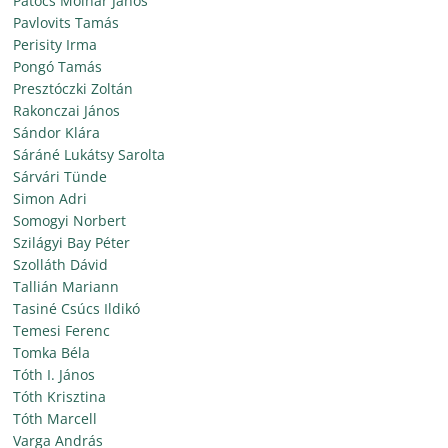
Patócs Molnár János
Pavlovits Tamás
Perisity Irma
Pongó Tamás
Presztóczki Zoltán
Rakonczai János
Sándor Klára
Sáráné Lukátsy Sarolta
Sárvári Tünde
Simon Adri
Somogyi Norbert
Szilágyi Bay Péter
Szolláth Dávid
Tallián Mariann
Tasiné Csúcs Ildikó
Temesi Ferenc
Tomka Béla
Tóth I. János
Tóth Krisztina
Tóth Marcell
Varga András