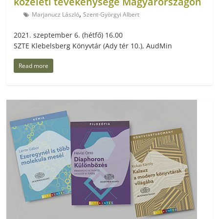
közéleti tevékenysége Magyarországon
,
Marjanucz László
Szent-Györgyi Albert
2021. szeptember 6. (hétfő) 16.00
SZTE Klebelsberg Könyvtár (Ady tér 10.), AudMin
Read more