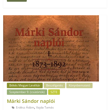
Békés Megyei Levéltár
Beszélgetés
Könyvbemutató
Szeptember 9. (csütörtök)
SZTE
Márki Sándor naplói
,
Erdész Ádám
Vajda Tamás