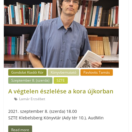
Gondolat Kiadói Kör
Könyvbemutató
Pavlovits Tamás
Szeptember 8. (szerda)
SZTE
A végtelen észlelése a kora újkorban
Lamár Erzsébet
2021. szeptember 8. (szerda) 18.00
SZTE Klebelsberg Könyvtár (Ady tér 10.), AudMin
Read more