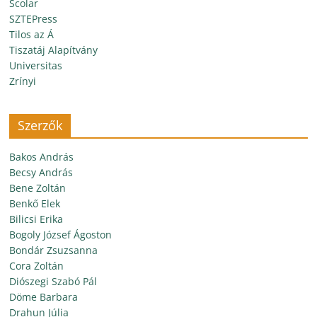
Scolar
SZTEPress
Tilos az Á
Tiszatáj Alapítvány
Universitas
Zrínyi
Szerzők
Bakos András
Becsy András
Bene Zoltán
Benkő Elek
Bilicsi Erika
Bogoly József Ágoston
Bondár Zsuzsanna
Cora Zoltán
Diószegi Szabó Pál
Döme Barbara
Drahun Júlia