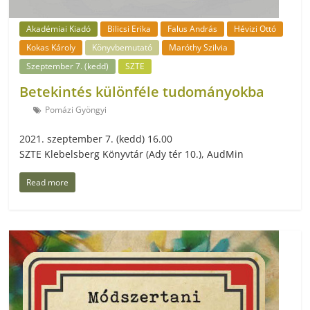
Akadémiai Kiadó
Bilicsi Erika
Falus András
Hévizi Ottó
Kokas Károly
Könyvbemutató
Maróthy Szilvia
Szeptember 7. (kedd)
SZTE
Betekintés különféle tudományokba
Pomázi Gyöngyi
2021. szeptember 7. (kedd) 16.00
SZTE Klebelsberg Könyvtár (Ady tér 10.), AudMin
Read more