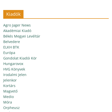
Kiadók
Agro Jager News
Akadémiai Kiadó
Békés Megyei Levéltár
Belvedere
ELKH BTK
Európa
Gondolat Kiadói Kör
Hungarovox
HVG Könyvek
Irodalmi Jelen
Jelenkor
Kortárs
Magvető
Medio
Móra
Orpheusz