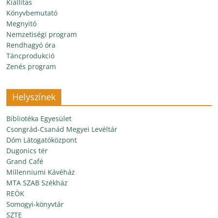
Kiállítás
Könyvbemutató
Megnyitó
Nemzetiségi program
Rendhagyó óra
Táncprodukció
Zenés program
Helyszínek
Bibliotéka Egyesület
Csongrád-Csanád Megyei Levéltár
Dóm Látogatóközpont
Dugonics tér
Grand Café
Millenniumi Kávéház
MTA SZAB Székház
REÖK
Somogyi-könyvtár
SZTE