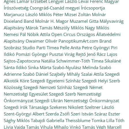
Ágnes
Lamár Erzsébet
Lengyel László
Lévai Ferenc
Magyar
Írószövetség Csongrád-Csanád megyei Írócsoportja
Marjanucz László
Miklós Péter
Mizsei Zoltán
Molnár
Dixieland Band
Molnár H. Magor
Muzamel Gitta
Mályvavirág
Alapítvány
Márok Tamás
Mészöly Miklós
Nagy Miklós
Nemesi Pál
Nóbik Attila
Open Circus
Országos Állatvédelmi
Alapítvány
Owaimer Olivér
PanoptikumArt.com Brand
Szobrász Studio
Parti Tímea
Pelle Anita
Petre Gyöngyi
Piri
Ildikó
Pomázi Gyöngyi
Pusztai Virág
Rejtő Jenő
Rácz Lajos
Sajtos-Zapotocsna Natália
Schwimmer-Tóth Tímea
Sikaláné
Sánta Ildikó
Sinka Márta
Szabó-Nyulász Melinda
Szabó
Adrienne
Szabó Dániel
Szajbély Mihály
Szalai Attila
Szegedi
Alkotók Köre
Szegedi Egyetemi Színház
Szegedi Helyi Szerb
Közösség
Szegedi Nemzeti Színház
Szegedi Német
Nemzetiségi Egyesület
Szegedi Szerb Nemzetiségi
Önkormányzat
Szegedi Ukrán Nemzetiségi Önkormányzat
Szegedi írók Társasága
Szekeres Nikolett
Szeltner László
Szent-Györgyi Albert
Szerda Zsófi
Szeri István
Száraz Eszter
Sághy Miklós
Tabajdi Gabriella
Theissblume
Tomka Lilla
Tóth
Lívia
Vajda Tamás
Vihula Mihajlo
Vinkó Tamás
Végh Marcell