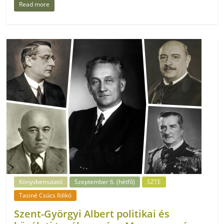
Read more
Könyvbemutató
Szeptember 6. (hétfő)
SZTE
Tasiné Csúcs Ildikó
Szent-Györgyi Albert politikai és