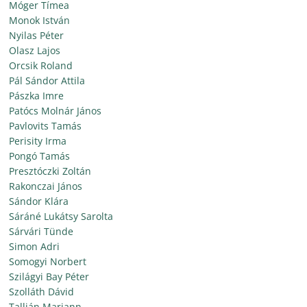
Móger Tímea
Monok István
Nyilas Péter
Olasz Lajos
Orcsik Roland
Pál Sándor Attila
Pászka Imre
Patócs Molnár János
Pavlovits Tamás
Perisity Irma
Pongó Tamás
Presztóczki Zoltán
Rakonczai János
Sándor Klára
Sáráné Lukátsy Sarolta
Sárvári Tünde
Simon Adri
Somogyi Norbert
Szilágyi Bay Péter
Szolláth Dávid
Tallián Mariann