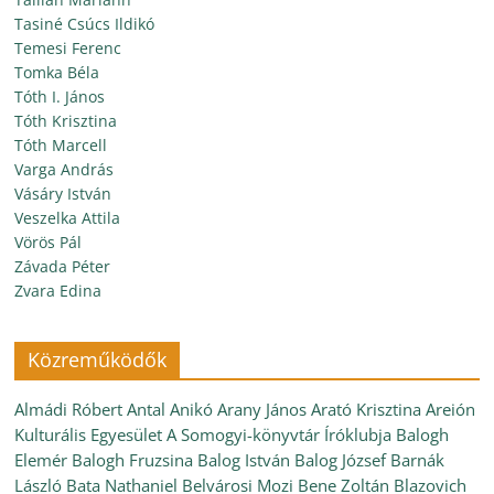
Tasiné Csúcs Ildikó
Temesi Ferenc
Tomka Béla
Tóth I. János
Tóth Krisztina
Tóth Marcell
Varga András
Vásáry István
Veszelka Attila
Vörös Pál
Závada Péter
Zvara Edina
Közreműködők
Almádi Róbert
Antal Anikó
Arany János
Arató Krisztina
Areión
Kulturális Egyesület
A Somogyi-könyvtár Íróklubja
Balogh
Elemér
Balogh Fruzsina
Balog István
Balog József
Barnák
László
Bata Nathaniel
Belvárosi Mozi
Bene Zoltán
Blazovich