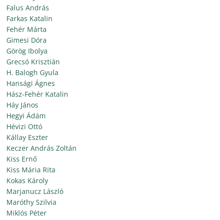
Falus András
Farkas Katalin
Fehér Márta
Gimesi Dóra
Görög Ibolya
Grecsó Krisztián
H. Balogh Gyula
Hansági Ágnes
Hász-Fehér Katalin
Háy János
Hegyi Ádám
Hévizi Ottó
Kállay Eszter
Keczer András Zoltán
Kiss Ernő
Kiss Mária Rita
Kokas Károly
Marjanucz László
Maróthy Szilvia
Miklós Péter