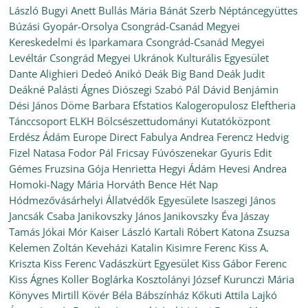
László
Bugyi Anett
Bullás Mária
Bánát Szerb Néptáncegyüttes
Búzási Gyopár-Orsolya
Csongrád-Csanád Megyei
Kereskedelmi és Iparkamara
Csongrád-Csanád Megyei
Levéltár
Csongrád Megyei Ukránok Kulturális Egyesület
Dante Alighieri
Dedeó Anikó
Deák Big Band
Deák Judit
Deákné Palásti Ágnes
Diószegi Szabó Pál
Dávid Benjámin
Dési János
Döme Barbara
Efstatios Kalogeropulosz
Eleftheria
Tánccsoport
ELKH Bölcsészettudományi Kutatóközpont
Erdész Ádám
Europe Direct
Fabulya Andrea
Ferencz Hedvig
Fizel Natasa
Fodor Pál
Fricsay Fúvószenekar
Gyuris Edit
Gémes Fruzsina
Gója Henrietta
Hegyi Ádám
Hevesi Andrea
Homoki-Nagy Mária
Horváth Bence
Hét Nap
Hódmezővásárhelyi Állatvédők Egyesülete
Isaszegi János
Jancsák Csaba
Janikovszky János
Janikovszky Éva
Jászay
Tamás
Jókai Mór
Kaiser László
Kartali Róbert
Katona Zsuzsa
Kelemen Zoltán
Keveházi Katalin
Kisimre Ferenc
Kiss A.
Kriszta
Kiss Ferenc Vadászkürt Egyesület
Kiss Gábor Ferenc
Kiss Ágnes
Koller Boglárka
Kosztolányi József
Kurunczi Mária
Könyves Mirtill
Kövér Béla Bábszínház
Kőkuti Attila
Lajkó