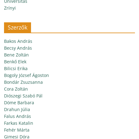
Universitas
Zrínyi
Szerzők
Bakos András
Becsy András
Bene Zoltán
Benkő Elek
Bilicsi Erika
Bogoly József Ágoston
Bondár Zsuzsanna
Cora Zoltán
Diószegi Szabó Pál
Döme Barbara
Drahun Júlia
Falus András
Farkas Katalin
Fehér Márta
Gimesi Dóra