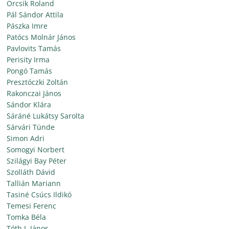
Orcsik Roland
Pál Sándor Attila
Pászka Imre
Patócs Molnár János
Pavlovits Tamás
Perisity Irma
Pongó Tamás
Presztóczki Zoltán
Rakonczai János
Sándor Klára
Sáráné Lukátsy Sarolta
Sárvári Tünde
Simon Adri
Somogyi Norbert
Szilágyi Bay Péter
Szolláth Dávid
Tallián Mariann
Tasiné Csúcs Ildikó
Temesi Ferenc
Tomka Béla
Tóth I. János