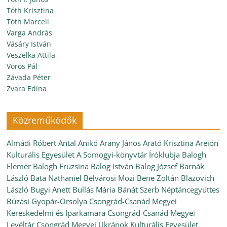
Tóth Krisztina
Tóth Marcell
Varga András
Vásáry István
Veszelka Attila
Vörös Pál
Závada Péter
Zvara Edina
Közreműködők
Almádi Róbert
Antal Anikó
Arany János
Arató Krisztina
Areión
Kulturális Egyesület
A Somogyi-könyvtár Íróklubja
Balogh
Elemér
Balogh Fruzsina
Balog István
Balog József
Barnák
László
Bata Nathaniel
Belvárosi Mozi
Bene Zoltán
Blazovich
László
Bugyi Anett
Bullás Mária
Bánát Szerb Néptáncegyüttes
Búzási Gyopár-Orsolya
Csongrád-Csanád Megyei
Kereskedelmi és Iparkamara
Csongrád-Csanád Megyei
Levéltár
Csongrád Megyei Ukránok Kulturális Egyesület