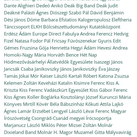
Dante Alighieri
Dedeó Anikó
Deák Big Band
Deák Judit
Deákné Palásti Ágnes
Diószegi Szabó Pál
Dávid Benjámin
Dési János
Döme Barbara
Efstatios Kalogeropulosz
Eleftheria
Tánccsoport
ELKH Bölcsészettudományi Kutatóközpont
Erdész Ádám
Europe Direct
Fabulya Andrea
Ferencz Hedvig
Fizel Natasa
Fodor Pál
Fricsay Fúvószenekar
Gyuris Edit
Gémes Fruzsina
Gója Henrietta
Hegyi Ádám
Hevesi Andrea
Homoki-Nagy Mária
Horváth Bence
Hét Nap
Hódmezővásárhelyi Állatvédők Egyesülete
Isaszegi János
Jancsák Csaba
Janikovszky János
Janikovszky Éva
Jászay
Tamás
Jókai Mór
Kaiser László
Kartali Róbert
Katona Zsuzsa
Kelemen Zoltán
Keveházi Katalin
Kisimre Ferenc
Kiss A.
Kriszta
Kiss Ferenc Vadászkürt Egyesület
Kiss Gábor Ferenc
Kiss Ágnes
Koller Boglárka
Kosztolányi József
Kurunczi Mária
Könyves Mirtill
Kövér Béla Bábszínház
Kőkuti Attila
Lajkó
Ágnes
Lamár Erzsébet
Lengyel László
Lévai Ferenc
Magyar
Írószövetség Csongrád-Csanád megyei Írócsoportja
Marjanucz László
Miklós Péter
Mizsei Zoltán
Molnár
Dixieland Band
Molnár H. Magor
Muzamel Gitta
Mályvavirág