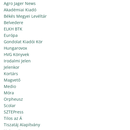
Agro Jager News
Akadémiai Kiadó
Békés Megyei Levéltár
Belvedere
ELKH BTK
Európa
Gondolat Kiadói Kör
Hungarovox
HVG Könyvek
Irodalmi Jelen
Jelenkor
Kortárs
Magvető
Medio
Móra
Orpheusz
Scolar
SZTEPress
Tilos az Á
Tiszatáj Alapítvány