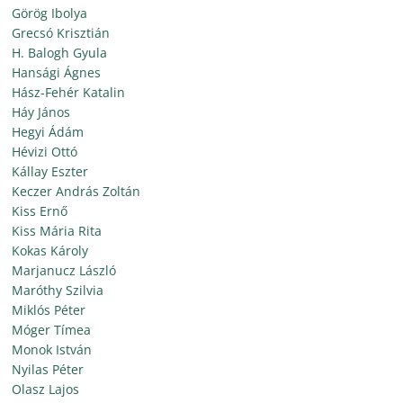
Görög Ibolya
Grecsó Krisztián
H. Balogh Gyula
Hansági Ágnes
Hász-Fehér Katalin
Háy János
Hegyi Ádám
Hévizi Ottó
Kállay Eszter
Keczer András Zoltán
Kiss Ernő
Kiss Mária Rita
Kokas Károly
Marjanucz László
Maróthy Szilvia
Miklós Péter
Móger Tímea
Monok István
Nyilas Péter
Olasz Lajos