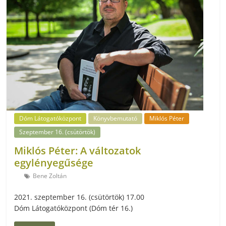
Dóm Látogatóközpont
Könyvbemutató
Miklós Péter
Szeptember 16. (csütörtök)
Miklós Péter: A változatok
egylényegűsége
Bene Zoltán
2021. szeptember 16. (csütörtök) 17.00
Dóm Látogatóközpont (Dóm tér 16.)