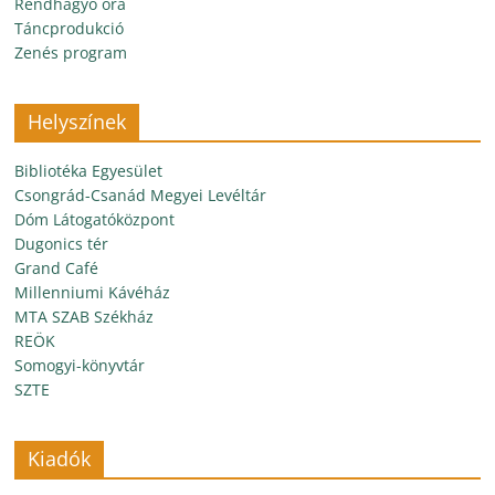
Rendhagyó óra
Táncprodukció
Zenés program
Helyszínek
Bibliotéka Egyesület
Csongrád-Csanád Megyei Levéltár
Dóm Látogatóközpont
Dugonics tér
Grand Café
Millenniumi Kávéház
MTA SZAB Székház
REÖK
Somogyi-könyvtár
SZTE
Kiadók