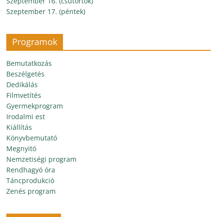
Szeptember 16. (csütörtök)
Szeptember 17. (péntek)
Programok
Bemutatkozás
Beszélgetés
Dedikálás
Filmvetítés
Gyermekprogram
Irodalmi est
Kiállítás
Könyvbemutató
Megnyitó
Nemzetiségi program
Rendhagyó óra
Táncprodukció
Zenés program