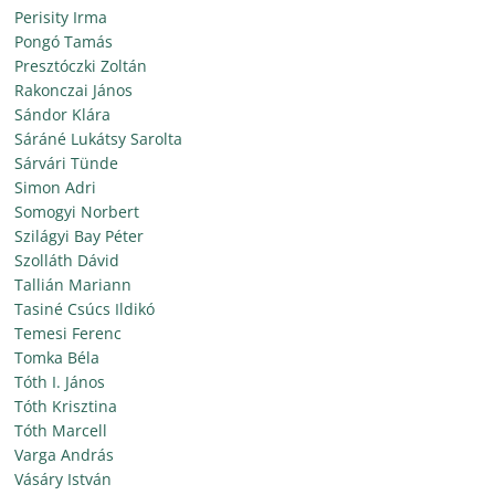
Perisity Irma
Pongó Tamás
Presztóczki Zoltán
Rakonczai János
Sándor Klára
Sáráné Lukátsy Sarolta
Sárvári Tünde
Simon Adri
Somogyi Norbert
Szilágyi Bay Péter
Szolláth Dávid
Tallián Mariann
Tasiné Csúcs Ildikó
Temesi Ferenc
Tomka Béla
Tóth I. János
Tóth Krisztina
Tóth Marcell
Varga András
Vásáry István