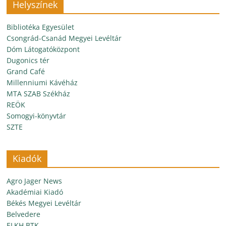
Helyszínek
Bibliotéka Egyesület
Csongrád-Csanád Megyei Levéltár
Dóm Látogatóközpont
Dugonics tér
Grand Café
Millenniumi Kávéház
MTA SZAB Székház
REÖK
Somogyi-könyvtár
SZTE
Kiadók
Agro Jager News
Akadémiai Kiadó
Békés Megyei Levéltár
Belvedere
ELKH BTK