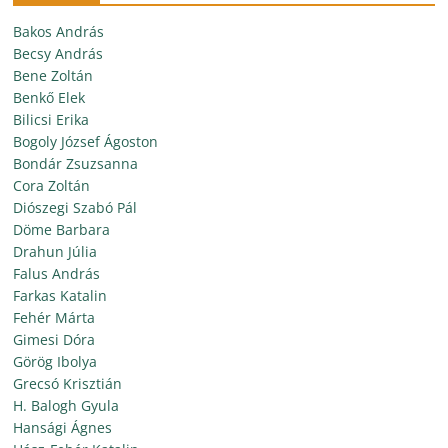
Bakos András
Becsy András
Bene Zoltán
Benkő Elek
Bilicsi Erika
Bogoly József Ágoston
Bondár Zsuzsanna
Cora Zoltán
Diószegi Szabó Pál
Döme Barbara
Drahun Júlia
Falus András
Farkas Katalin
Fehér Márta
Gimesi Dóra
Görög Ibolya
Grecsó Krisztián
H. Balogh Gyula
Hansági Ágnes