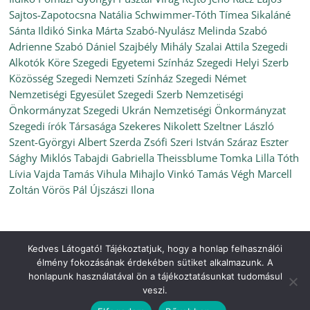
Sajtos-Zapotocsna Natália
Schwimmer-Tóth Tímea
Sikaláné
Sánta Ildikó
Sinka Márta
Szabó-Nyulász Melinda
Szabó
Adrienne
Szabó Dániel
Szajbély Mihály
Szalai Attila
Szegedi
Alkotók Köre
Szegedi Egyetemi Színház
Szegedi Helyi Szerb
Közösség
Szegedi Nemzeti Színház
Szegedi Német
Nemzetiségi Egyesület
Szegedi Szerb Nemzetiségi
Önkormányzat
Szegedi Ukrán Nemzetiségi Önkormányzat
Szegedi írók Társasága
Szekeres Nikolett
Szeltner László
Szent-Györgyi Albert
Szerda Zsófi
Szeri István
Száraz Eszter
Sághy Miklós
Tabajdi Gabriella
Theissblume
Tomka Lilla
Tóth
Lívia
Vajda Tamás
Vihula Mihajlo
Vinkó Tamás
Végh Marcell
Zoltán
Vörös Pál
Újszászi Ilona
Kedves Látogató! Tájékoztatjuk, hogy a honlap felhasználói
Copyright © 2026
Ünnepi Könyvhét Szeged, 2021. szeptember
.
élmény fokozásának érdekében sütiket alkalmazunk. A
All rights reserved.
honlapunk használatával ön a tájékoztatásunkat tudomásul
Theme:
ColorMag
by ThemeGrill. Powered by
WordPress
.
veszi.