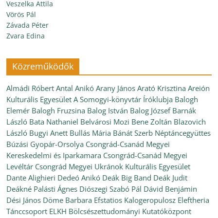
Veszelka Attila
Vörös Pál
Závada Péter
Zvara Edina
Közreműködők
Almádi Róbert
Antal Anikó
Arany János
Arató Krisztina
Areión
Kulturális Egyesület
A Somogyi-könyvtár Íróklubja
Balogh
Elemér
Balogh Fruzsina
Balog István
Balog József
Barnák
László
Bata Nathaniel
Belvárosi Mozi
Bene Zoltán
Blazovich
László
Bugyi Anett
Bullás Mária
Bánát Szerb Néptáncegyüttes
Búzási Gyopár-Orsolya
Csongrád-Csanád Megyei
Kereskedelmi és Iparkamara
Csongrád-Csanád Megyei
Levéltár
Csongrád Megyei Ukránok Kulturális Egyesület
Dante Alighieri
Dedeó Anikó
Deák Big Band
Deák Judit
Deákné Palásti Ágnes
Diószegi Szabó Pál
Dávid Benjámin
Dési János
Döme Barbara
Efstatios Kalogeropulosz
Eleftheria
Tánccsoport
ELKH Bölcsészettudományi Kutatóközpont