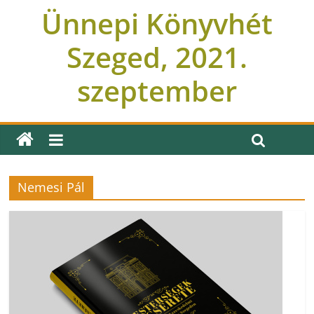
Ünnepi Könyvhét
Szeged, 2021.
szeptember
Nemesi Pál