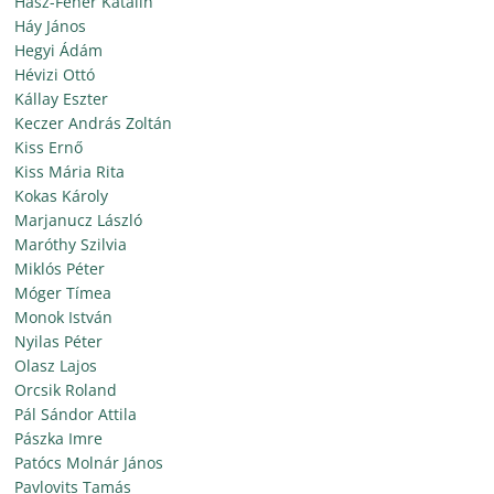
Hász-Fehér Katalin
Háy János
Hegyi Ádám
Hévizi Ottó
Kállay Eszter
Keczer András Zoltán
Kiss Ernő
Kiss Mária Rita
Kokas Károly
Marjanucz László
Maróthy Szilvia
Miklós Péter
Móger Tímea
Monok István
Nyilas Péter
Olasz Lajos
Orcsik Roland
Pál Sándor Attila
Pászka Imre
Patócs Molnár János
Pavlovits Tamás