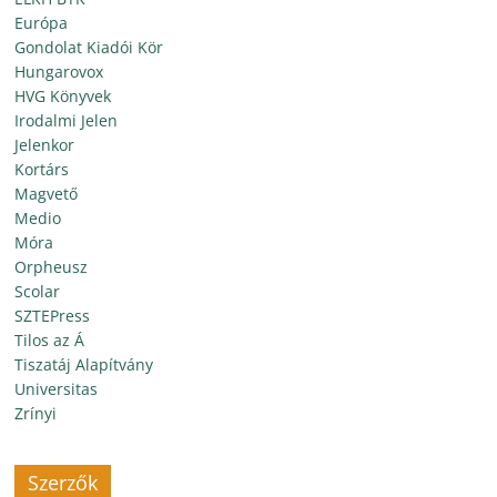
Európa
Gondolat Kiadói Kör
Hungarovox
HVG Könyvek
Irodalmi Jelen
Jelenkor
Kortárs
Magvető
Medio
Móra
Orpheusz
Scolar
SZTEPress
Tilos az Á
Tiszatáj Alapítvány
Universitas
Zrínyi
Szerzők