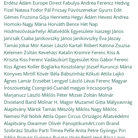
Erdész Ádám
Europe Direct
Fabulya Andrea
Ferencz Hedvig
Fizel Natasa
Fodor Pál
Fricsay Fúvószenekar
Gyuris Edit
Gémes Fruzsina
Gója Henrietta
Hegyi Ádám
Hevesi Andrea
Homoki-Nagy Mária
Horváth Bence
Hét Nap
Hódmezővásárhelyi Állatvédők Egyesülete
Isaszegi János
Jancsák Csaba
Janikovszky János
Janikovszky Éva
Jászay
Tamás
Jókai Mór
Kaiser László
Kartali Róbert
Katona Zsuzsa
Kelemen Zoltán
Keveházi Katalin
Kisimre Ferenc
Kiss A.
Kriszta
Kiss Ferenc Vadászkürt Egyesület
Kiss Gábor Ferenc
Kiss Ágnes
Koller Boglárka
Kosztolányi József
Kurunczi Mária
Könyves Mirtill
Kövér Béla Bábszínház
Kőkuti Attila
Lajkó
Ágnes
Lamár Erzsébet
Lengyel László
Lévai Ferenc
Magyar
Írószövetség Csongrád-Csanád megyei Írócsoportja
Marjanucz László
Miklós Péter
Mizsei Zoltán
Molnár
Dixieland Band
Molnár H. Magor
Muzamel Gitta
Mályvavirág
Alapítvány
Márok Tamás
Mészöly Miklós
Nagy Miklós
Nemesi Pál
Nóbik Attila
Open Circus
Országos Állatvédelmi
Alapítvány
Owaimer Olivér
PanoptikumArt.com Brand
Szobrász Studio
Parti Tímea
Pelle Anita
Petre Gyöngyi
Piri
Ildikó
Pomázi Gyöngyi
Pusztai Virág
Rejtő Jenő
Rácz Lajos