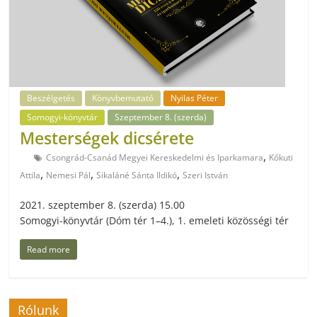
Beszélgetés
Könyvbemutató
Nyilas Péter
Somogyi-könyvtár
Szeptember 8. (szerda)
Mesterségek dicsérete
,
Csongrád-Csanád Megyei Kereskedelmi és Iparkamara
Kőkuti
,
,
,
Attila
Nemesi Pál
Sikaláné Sánta Ildikó
Szeri István
2021. szeptember 8. (szerda) 15.00
Somogyi-könyvtár (Dóm tér 1–4.), 1. emeleti közösségi tér
Read more
Rólunk