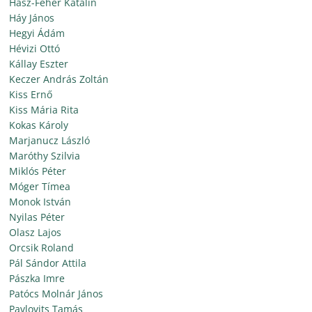
Hász-Fehér Katalin
Háy János
Hegyi Ádám
Hévizi Ottó
Kállay Eszter
Keczer András Zoltán
Kiss Ernő
Kiss Mária Rita
Kokas Károly
Marjanucz László
Maróthy Szilvia
Miklós Péter
Móger Tímea
Monok István
Nyilas Péter
Olasz Lajos
Orcsik Roland
Pál Sándor Attila
Pászka Imre
Patócs Molnár János
Pavlovits Tamás