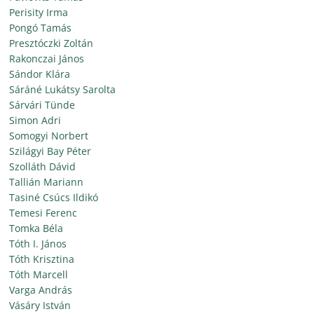
Perisity Irma
Pongó Tamás
Presztóczki Zoltán
Rakonczai János
Sándor Klára
Sáráné Lukátsy Sarolta
Sárvári Tünde
Simon Adri
Somogyi Norbert
Szilágyi Bay Péter
Szolláth Dávid
Tallián Mariann
Tasiné Csúcs Ildikó
Temesi Ferenc
Tomka Béla
Tóth I. János
Tóth Krisztina
Tóth Marcell
Varga András
Vásáry István