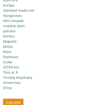
ELKH BTK
Európa
Gondolat Kiadói Kör
Hungarovox
HVG Könyvek
Irodalmi Jelen
Jelenkor
Kortárs
Magvető
Medio
Móra
Orpheusz
Scolar
SZTEPress
Tilos az Á
Tiszatáj Alapítvány
Universitas
Zrínyi
Szerzők