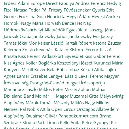
Erdész Ádám
Europe Direct
Fabulya Andrea
Ferencz Hedvig
Fizel Natasa
Fodor Pál
Fricsay Fúvószenekar
Gyuris Edit
Gémes Fruzsina
Gója Henrietta
Hegyi Ádám
Hevesi Andrea
Homoki-Nagy Mária
Horváth Bence
Hét Nap
Hódmezővásárhelyi Állatvédők Egyesülete
Isaszegi János
Jancsák Csaba
Janikovszky János
Janikovszky Éva
Jászay
Tamás
Jókai Mór
Kaiser László
Kartali Róbert
Katona Zsuzsa
Kelemen Zoltán
Keveházi Katalin
Kisimre Ferenc
Kiss A.
Kriszta
Kiss Ferenc Vadászkürt Egyesület
Kiss Gábor Ferenc
Kiss Ágnes
Koller Boglárka
Kosztolányi József
Kurunczi Mária
Könyves Mirtill
Kövér Béla Bábszínház
Kőkuti Attila
Lajkó
Ágnes
Lamár Erzsébet
Lengyel László
Lévai Ferenc
Magyar
Írószövetség Csongrád-Csanád megyei Írócsoportja
Marjanucz László
Miklós Péter
Mizsei Zoltán
Molnár
Dixieland Band
Molnár H. Magor
Muzamel Gitta
Mályvavirág
Alapítvány
Márok Tamás
Mészöly Miklós
Nagy Miklós
Nemesi Pál
Nóbik Attila
Open Circus
Országos Állatvédelmi
Alapítvány
Owaimer Olivér
PanoptikumArt.com Brand
Szobrász Studio
Parti Tímea
Pelle Anita
Petre Gyöngyi
Piri