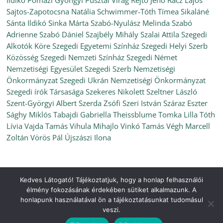
Ildikó
Pomázi Gyöngyi
Pusztai Virág
Rejtő Jenő
Rácz Lajos
Sajtos-Zapotocsna Natália
Schwimmer-Tóth Tímea
Sikaláné
Sánta Ildikó
Sinka Márta
Szabó-Nyulász Melinda
Szabó
Adrienne
Szabó Dániel
Szajbély Mihály
Szalai Attila
Szegedi
Alkotók Köre
Szegedi Egyetemi Színház
Szegedi Helyi Szerb
Közösség
Szegedi Nemzeti Színház
Szegedi Német
Nemzetiségi Egyesület
Szegedi Szerb Nemzetiségi
Önkormányzat
Szegedi Ukrán Nemzetiségi Önkormányzat
Szegedi írók Társasága
Szekeres Nikolett
Szeltner László
Szent-Györgyi Albert
Szerda Zsófi
Szeri István
Száraz Eszter
Sághy Miklós
Tabajdi Gabriella
Theissblume
Tomka Lilla
Tóth
Lívia
Vajda Tamás
Vihula Mihajlo
Vinkó Tamás
Végh Marcell
Zoltán
Vörös Pál
Újszászi Ilona
Kedves Látogató! Tájékoztatjuk, hogy a honlap felhasználói
Copyright © 2026
Ünnepi Könyvhét Szeged, 2021. szeptember
.
élmény fokozásának érdekében sütiket alkalmazunk. A
All rights reserved.
honlapunk használatával ön a tájékoztatásunkat tudomásul
Theme:
ColorMag
by ThemeGrill. Powered by
WordPress
.
veszi.