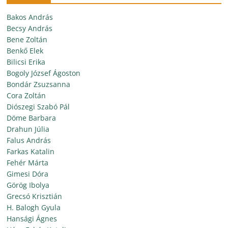
Bakos András
Becsy András
Bene Zoltán
Benkő Elek
Bilicsi Erika
Bogoly József Ágoston
Bondár Zsuzsanna
Cora Zoltán
Diószegi Szabó Pál
Döme Barbara
Drahun Júlia
Falus András
Farkas Katalin
Fehér Márta
Gimesi Dóra
Görög Ibolya
Grecsó Krisztián
H. Balogh Gyula
Hansági Ágnes