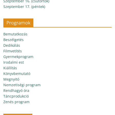
Szeptember 16. (csütörtök)
Szeptember 17. (péntek)
Programok
Bemutatkozás
Beszélgetés
Dedikálás
Filmvetítés
Gyermekprogram
Irodalmi est
Kiállítás
Könyvbemutató
Megnyitó
Nemzetiségi program
Rendhagyó óra
Táncprodukció
Zenés program