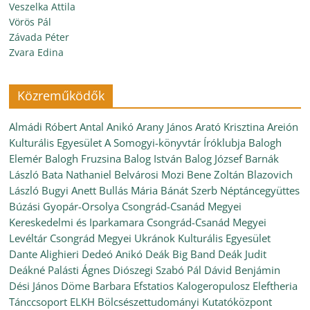
Veszelka Attila
Vörös Pál
Závada Péter
Zvara Edina
Közreműködők
Almádi Róbert
Antal Anikó
Arany János
Arató Krisztina
Areión
Kulturális Egyesület
A Somogyi-könyvtár Íróklubja
Balogh
Elemér
Balogh Fruzsina
Balog István
Balog József
Barnák
László
Bata Nathaniel
Belvárosi Mozi
Bene Zoltán
Blazovich
László
Bugyi Anett
Bullás Mária
Bánát Szerb Néptáncegyüttes
Búzási Gyopár-Orsolya
Csongrád-Csanád Megyei
Kereskedelmi és Iparkamara
Csongrád-Csanád Megyei
Levéltár
Csongrád Megyei Ukránok Kulturális Egyesület
Dante Alighieri
Dedeó Anikó
Deák Big Band
Deák Judit
Deákné Palásti Ágnes
Diószegi Szabó Pál
Dávid Benjámin
Dési János
Döme Barbara
Efstatios Kalogeropulosz
Eleftheria
Tánccsoport
ELKH Bölcsészettudományi Kutatóközpont