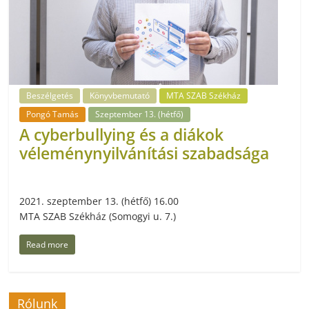
Beszélgetés
Könyvbemutató
MTA SZAB Székház
Pongó Tamás
Szeptember 13. (hétfő)
A cyberbullying és a diákok
véleménynyilvánítási szabadsága
2021. szeptember 13. (hétfő) 16.00
MTA SZAB Székház (Somogyi u. 7.)
Read more
Rólunk