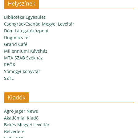
Helyszínek
Bibliotéka Egyesület
Csongrád-Csanád Megyei Levéltár
Dóm Látogatóközpont
Dugonics tér
Grand Café
Millenniumi Kávéház
MTA SZAB Székház
REÖK
Somogyi-könyvtár
SZTE
Kiadók
Agro Jager News
Akadémiai Kiadó
Békés Megyei Levéltár
Belvedere