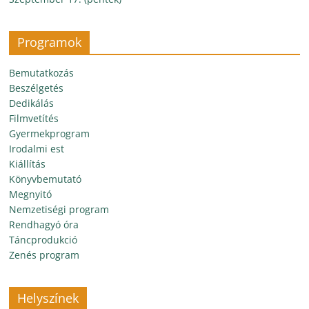
Programok
Bemutatkozás
Beszélgetés
Dedikálás
Filmvetítés
Gyermekprogram
Irodalmi est
Kiállítás
Könyvbemutató
Megnyitó
Nemzetiségi program
Rendhagyó óra
Táncprodukció
Zenés program
Helyszínek