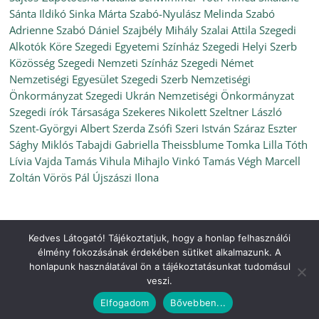
Sánta Ildikó
Sinka Márta
Szabó-Nyulász Melinda
Szabó
Adrienne
Szabó Dániel
Szajbély Mihály
Szalai Attila
Szegedi
Alkotók Köre
Szegedi Egyetemi Színház
Szegedi Helyi Szerb
Közösség
Szegedi Nemzeti Színház
Szegedi Német
Nemzetiségi Egyesület
Szegedi Szerb Nemzetiségi
Önkormányzat
Szegedi Ukrán Nemzetiségi Önkormányzat
Szegedi írók Társasága
Szekeres Nikolett
Szeltner László
Szent-Györgyi Albert
Szerda Zsófi
Szeri István
Száraz Eszter
Sághy Miklós
Tabajdi Gabriella
Theissblume
Tomka Lilla
Tóth
Lívia
Vajda Tamás
Vihula Mihajlo
Vinkó Tamás
Végh Marcell
Zoltán
Vörös Pál
Újszászi Ilona
Kedves Látogató! Tájékoztatjuk, hogy a honlap felhasználói
Copyright © 2026
Ünnepi Könyvhét Szeged, 2021. szeptember
.
élmény fokozásának érdekében sütiket alkalmazunk. A
All rights reserved.
honlapunk használatával ön a tájékoztatásunkat tudomásul
Theme:
ColorMag
by ThemeGrill. Powered by
WordPress
.
veszi.
Elfogadom
Bővebben...