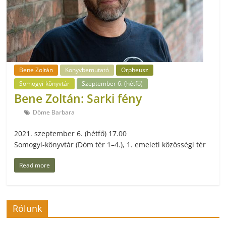
Bene Zoltán
Könyvbemutató
Orpheusz
Somogyi-könyvtár
Szeptember 6. (hétfő)
Bene Zoltán: Sarki fény
Döme Barbara
2021. szeptember 6. (hétfő) 17.00
Somogyi-könyvtár (Dóm tér 1–4.), 1. emeleti közösségi tér
Read more
Rólunk