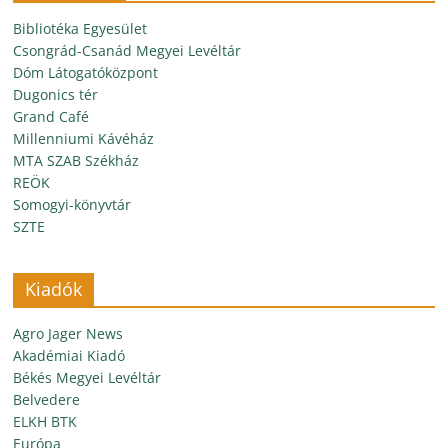
Bibliotéka Egyesület
Csongrád-Csanád Megyei Levéltár
Dóm Látogatóközpont
Dugonics tér
Grand Café
Millenniumi Kávéház
MTA SZAB Székház
REÖK
Somogyi-könyvtár
SZTE
Kiadók
Agro Jager News
Akadémiai Kiadó
Békés Megyei Levéltár
Belvedere
ELKH BTK
Európa