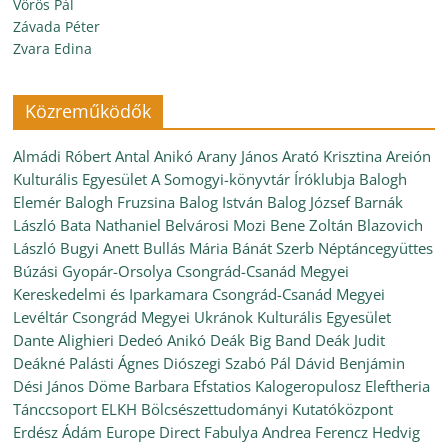
Vörös Pál
Závada Péter
Zvara Edina
Közreműködők
Almádi Róbert
Antal Anikó
Arany János
Arató Krisztina
Areión
Kulturális Egyesület
A Somogyi-könyvtár Íróklubja
Balogh
Elemér
Balogh Fruzsina
Balog István
Balog József
Barnák
László
Bata Nathaniel
Belvárosi Mozi
Bene Zoltán
Blazovich
László
Bugyi Anett
Bullás Mária
Bánát Szerb Néptáncegyüttes
Búzási Gyopár-Orsolya
Csongrád-Csanád Megyei
Kereskedelmi és Iparkamara
Csongrád-Csanád Megyei
Levéltár
Csongrád Megyei Ukránok Kulturális Egyesület
Dante Alighieri
Dedeó Anikó
Deák Big Band
Deák Judit
Deákné Palásti Ágnes
Diószegi Szabó Pál
Dávid Benjámin
Dési János
Döme Barbara
Efstatios Kalogeropulosz
Eleftheria
Tánccsoport
ELKH Bölcsészettudományi Kutatóközpont
Erdész Ádám
Europe Direct
Fabulya Andrea
Ferencz Hedvig