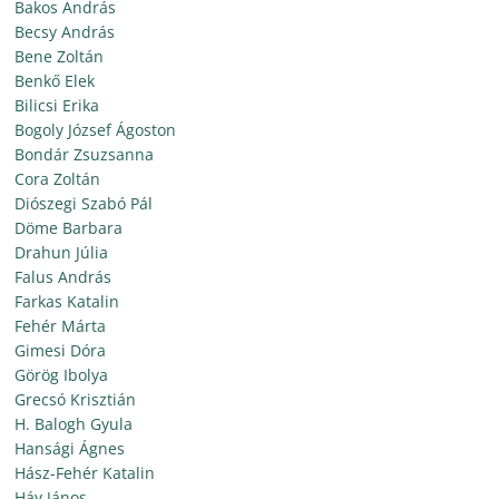
Bakos András
Becsy András
Bene Zoltán
Benkő Elek
Bilicsi Erika
Bogoly József Ágoston
Bondár Zsuzsanna
Cora Zoltán
Diószegi Szabó Pál
Döme Barbara
Drahun Júlia
Falus András
Farkas Katalin
Fehér Márta
Gimesi Dóra
Görög Ibolya
Grecsó Krisztián
H. Balogh Gyula
Hansági Ágnes
Hász-Fehér Katalin
Háy János