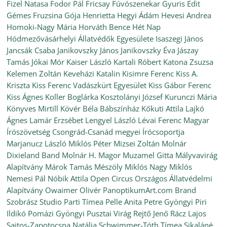
Fizel Natasa
Fodor Pál
Fricsay Fúvószenekar
Gyuris Edit
Gémes Fruzsina
Gója Henrietta
Hegyi Ádám
Hevesi Andrea
Homoki-Nagy Mária
Horváth Bence
Hét Nap
Hódmezővásárhelyi Állatvédők Egyesülete
Isaszegi János
Jancsák Csaba
Janikovszky János
Janikovszky Éva
Jászay
Tamás
Jókai Mór
Kaiser László
Kartali Róbert
Katona Zsuzsa
Kelemen Zoltán
Keveházi Katalin
Kisimre Ferenc
Kiss A.
Kriszta
Kiss Ferenc Vadászkürt Egyesület
Kiss Gábor Ferenc
Kiss Ágnes
Koller Boglárka
Kosztolányi József
Kurunczi Mária
Könyves Mirtill
Kövér Béla Bábszínház
Kőkuti Attila
Lajkó
Ágnes
Lamár Erzsébet
Lengyel László
Lévai Ferenc
Magyar
Írószövetség Csongrád-Csanád megyei Írócsoportja
Marjanucz László
Miklós Péter
Mizsei Zoltán
Molnár
Dixieland Band
Molnár H. Magor
Muzamel Gitta
Mályvavirág
Alapítvány
Márok Tamás
Mészöly Miklós
Nagy Miklós
Nemesi Pál
Nóbik Attila
Open Circus
Országos Állatvédelmi
Alapítvány
Owaimer Olivér
PanoptikumArt.com Brand
Szobrász Studio
Parti Tímea
Pelle Anita
Petre Gyöngyi
Piri
Ildikó
Pomázi Gyöngyi
Pusztai Virág
Rejtő Jenő
Rácz Lajos
Sajtos-Zapotocsna Natália
Schwimmer-Tóth Tímea
Sikaláné