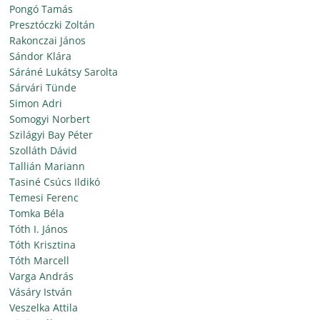
Pongó Tamás
Presztóczki Zoltán
Rakonczai János
Sándor Klára
Sáráné Lukátsy Sarolta
Sárvári Tünde
Simon Adri
Somogyi Norbert
Szilágyi Bay Péter
Szolláth Dávid
Tallián Mariann
Tasiné Csúcs Ildikó
Temesi Ferenc
Tomka Béla
Tóth I. János
Tóth Krisztina
Tóth Marcell
Varga András
Vásáry István
Veszelka Attila