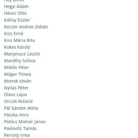
Hegyi Ádám
Hévizi Ottó
Kállay Eszter
Keczer András Zoltán
Kiss Ernő
Kiss Mária Rita
Kokas Károly
Marjanucz László
Maróthy Szilvia
Miklós Péter
Móger Tímea
Monok István
Nyilas Péter
Olasz Lajos
Orcsik Roland
Pál Sándor Attila
Pászka Imre
Patócs Molnár János
Pavlovits Tamás
Perisity Irma