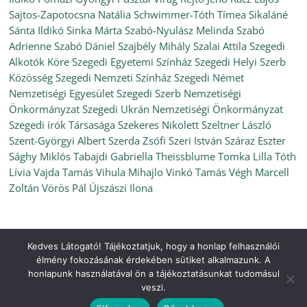
Sajtos-Zapotocsna Natália
Schwimmer-Tóth Tímea
Sikaláné
Sánta Ildikó
Sinka Márta
Szabó-Nyulász Melinda
Szabó
Adrienne
Szabó Dániel
Szajbély Mihály
Szalai Attila
Szegedi
Alkotók Köre
Szegedi Egyetemi Színház
Szegedi Helyi Szerb
Közösség
Szegedi Nemzeti Színház
Szegedi Német
Nemzetiségi Egyesület
Szegedi Szerb Nemzetiségi
Önkormányzat
Szegedi Ukrán Nemzetiségi Önkormányzat
Szegedi írók Társasága
Szekeres Nikolett
Szeltner László
Szent-Györgyi Albert
Szerda Zsófi
Szeri István
Száraz Eszter
Sághy Miklós
Tabajdi Gabriella
Theissblume
Tomka Lilla
Tóth
Lívia
Vajda Tamás
Vihula Mihajlo
Vinkó Tamás
Végh Marcell
Zoltán
Vörös Pál
Újszászi Ilona
Kedves Látogató! Tájékoztatjuk, hogy a honlap felhasználói
Copyright © 2026
Ünnepi Könyvhét Szeged, 2021. szeptember
.
élmény fokozásának érdekében sütiket alkalmazunk. A
All rights reserved.
honlapunk használatával ön a tájékoztatásunkat tudomásul
Theme:
ColorMag
by ThemeGrill. Powered by
WordPress
.
veszi.