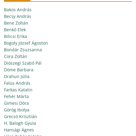
Bakos András
Becsy András
Bene Zoltán
Benkő Elek
Bilicsi Erika
Bogoly József Ágoston
Bondár Zsuzsanna
Cora Zoltán
Diószegi Szabó Pál
Döme Barbara
Drahun Júlia
Falus András
Farkas Katalin
Fehér Márta
Gimesi Dóra
Görög Ibolya
Grecsó Krisztián
H. Balogh Gyula
Hansági Ágnes