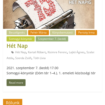
Beszélgetés
Fehér Márta
Könyvbemutató
Perisity Irma
Somogyi-könyvtár
Szeptember 7. (kedd)
Hét Nap
,
,
,
,
Hét Nap
Kartali Róbert
Kisimre Ferenc
Lajkó Ágnes
Szalai
,
,
Attila
Szerda Zsófi
Tóth Lívia
2021. szeptember 7. (kedd) 17.00
Somogyi-könyvtár (Dóm tér 1–4.), 1. emeleti közösségi tér
Read more
Rólunk