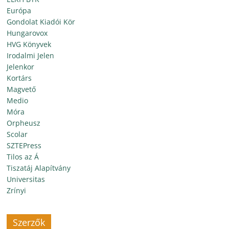
Európa
Gondolat Kiadói Kör
Hungarovox
HVG Könyvek
Irodalmi Jelen
Jelenkor
Kortárs
Magvető
Medio
Móra
Orpheusz
Scolar
SZTEPress
Tilos az Á
Tiszatáj Alapítvány
Universitas
Zrínyi
Szerzők