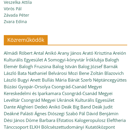
Veszelka Attila
Vörös Pál
Závada Péter
Zvara Edina
Közreműködők
Almádi Róbert
Antal Anikó
Arany János
Arató Krisztina
Areión
Kulturális Egyesület
A Somogyi-könyvtár Íróklubja
Balogh
Elemér
Balogh Fruzsina
Balog István
Balog József
Barnák
László
Bata Nathaniel
Belvárosi Mozi
Bene Zoltán
Blazovich
László
Bugyi Anett
Bullás Mária
Bánát Szerb Néptáncegyüttes
Búzási Gyopár-Orsolya
Csongrád-Csanád Megyei
Kereskedelmi és Iparkamara
Csongrád-Csanád Megyei
Levéltár
Csongrád Megyei Ukránok Kulturális Egyesület
Dante Alighieri
Dedeó Anikó
Deák Big Band
Deák Judit
Deákné Palásti Ágnes
Diószegi Szabó Pál
Dávid Benjámin
Dési János
Döme Barbara
Efstatios Kalogeropulosz
Eleftheria
Tánccsoport
ELKH Bölcsészettudományi Kutatóközpont