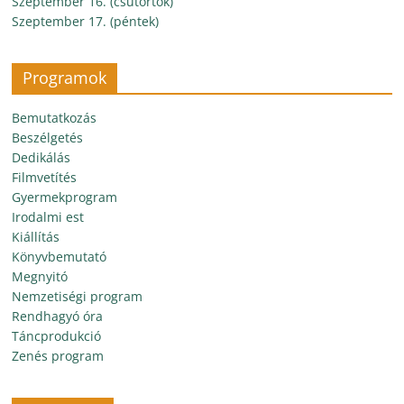
Szeptember 16. (csütörtök)
Szeptember 17. (péntek)
Programok
Bemutatkozás
Beszélgetés
Dedikálás
Filmvetítés
Gyermekprogram
Irodalmi est
Kiállítás
Könyvbemutató
Megnyitó
Nemzetiségi program
Rendhagyó óra
Táncprodukció
Zenés program