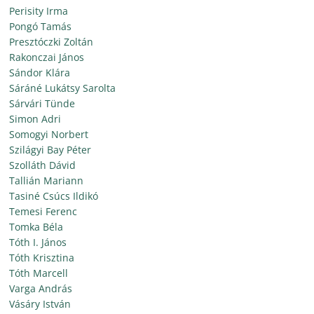
Perisity Irma
Pongó Tamás
Presztóczki Zoltán
Rakonczai János
Sándor Klára
Sáráné Lukátsy Sarolta
Sárvári Tünde
Simon Adri
Somogyi Norbert
Szilágyi Bay Péter
Szolláth Dávid
Tallián Mariann
Tasiné Csúcs Ildikó
Temesi Ferenc
Tomka Béla
Tóth I. János
Tóth Krisztina
Tóth Marcell
Varga András
Vásáry István