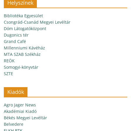
Helyszínek
Bibliotéka Egyesület
Csongrád-Csanád Megyei Levéltár
Dóm Látogatóközpont
Dugonics tér
Grand Café
Millenniumi Kávéház
MTA SZAB Székház
REÖK
Somogyi-könyvtár
SZTE
Kiadók
Agro Jager News
Akadémiai Kiadó
Békés Megyei Levéltár
Belvedere
ELKH BTK