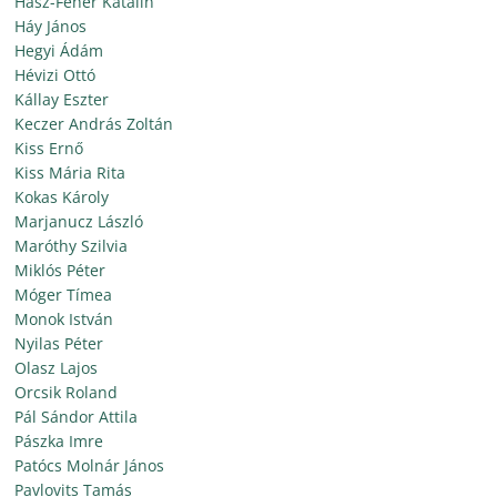
Hász-Fehér Katalin
Háy János
Hegyi Ádám
Hévizi Ottó
Kállay Eszter
Keczer András Zoltán
Kiss Ernő
Kiss Mária Rita
Kokas Károly
Marjanucz László
Maróthy Szilvia
Miklós Péter
Móger Tímea
Monok István
Nyilas Péter
Olasz Lajos
Orcsik Roland
Pál Sándor Attila
Pászka Imre
Patócs Molnár János
Pavlovits Tamás