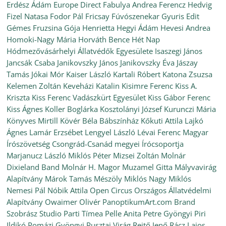
Erdész Ádám
Europe Direct
Fabulya Andrea
Ferencz Hedvig
Fizel Natasa
Fodor Pál
Fricsay Fúvószenekar
Gyuris Edit
Gémes Fruzsina
Gója Henrietta
Hegyi Ádám
Hevesi Andrea
Homoki-Nagy Mária
Horváth Bence
Hét Nap
Hódmezővásárhelyi Állatvédők Egyesülete
Isaszegi János
Jancsák Csaba
Janikovszky János
Janikovszky Éva
Jászay
Tamás
Jókai Mór
Kaiser László
Kartali Róbert
Katona Zsuzsa
Kelemen Zoltán
Keveházi Katalin
Kisimre Ferenc
Kiss A.
Kriszta
Kiss Ferenc Vadászkürt Egyesület
Kiss Gábor Ferenc
Kiss Ágnes
Koller Boglárka
Kosztolányi József
Kurunczi Mária
Könyves Mirtill
Kövér Béla Bábszínház
Kőkuti Attila
Lajkó
Ágnes
Lamár Erzsébet
Lengyel László
Lévai Ferenc
Magyar
Írószövetség Csongrád-Csanád megyei Írócsoportja
Marjanucz László
Miklós Péter
Mizsei Zoltán
Molnár
Dixieland Band
Molnár H. Magor
Muzamel Gitta
Mályvavirág
Alapítvány
Márok Tamás
Mészöly Miklós
Nagy Miklós
Nemesi Pál
Nóbik Attila
Open Circus
Országos Állatvédelmi
Alapítvány
Owaimer Olivér
PanoptikumArt.com Brand
Szobrász Studio
Parti Tímea
Pelle Anita
Petre Gyöngyi
Piri
Ildikó
Pomázi Gyöngyi
Pusztai Virág
Rejtő Jenő
Rácz Lajos