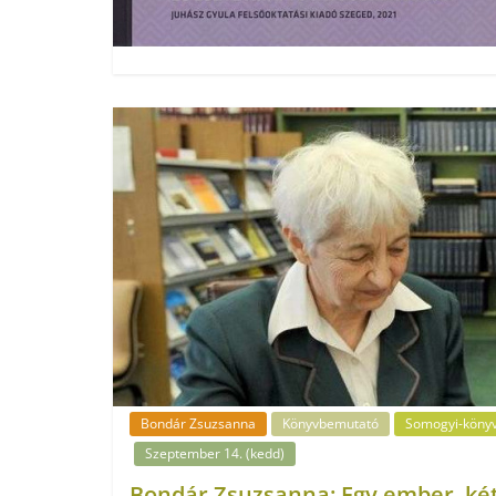
Bondár Zsuzsanna
Könyvbemutató
Somogyi-könyv
Szeptember 14. (kedd)
Bondár Zsuzsanna: Egy ember, ké