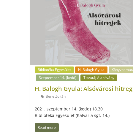
Bibliotéka Egyesület
H. Balogh Gyula
Könyvbemut
Szeptember 14. (kedd)
Tiszatáj Alapítvány
H. Balogh Gyula: Alsóvárosi hitre
Bene Zoltán
2021. szeptember 14. (kedd) 18.30
Bibliotéka Egyesület (Kálvária sgt. 14.)
Read more