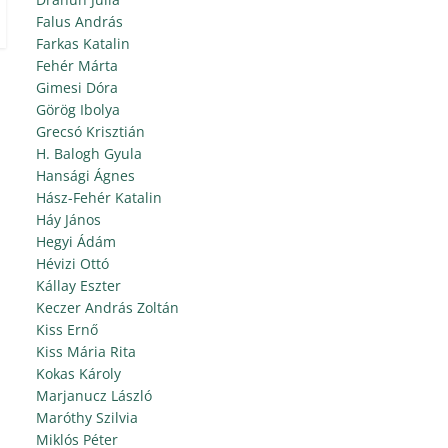
Falus András
Farkas Katalin
Fehér Márta
Gimesi Dóra
Görög Ibolya
Grecsó Krisztián
H. Balogh Gyula
Hansági Ágnes
Hász-Fehér Katalin
Háy János
Hegyi Ádám
Hévizi Ottó
Kállay Eszter
Keczer András Zoltán
Kiss Ernő
Kiss Mária Rita
Kokas Károly
Marjanucz László
Maróthy Szilvia
Miklós Péter