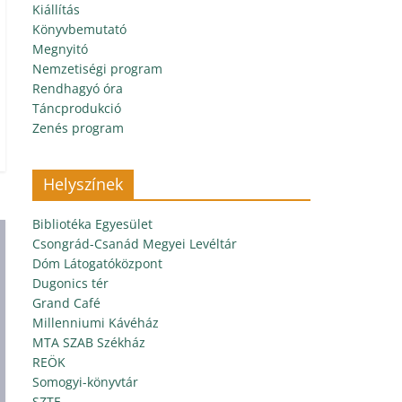
Kiállítás
Könyvbemutató
Megnyitó
Nemzetiségi program
Rendhagyó óra
Táncprodukció
Zenés program
Helyszínek
Bibliotéka Egyesület
Csongrád-Csanád Megyei Levéltár
Dóm Látogatóközpont
Dugonics tér
Grand Café
Millenniumi Kávéház
MTA SZAB Székház
REÖK
Somogyi-könyvtár
SZTE