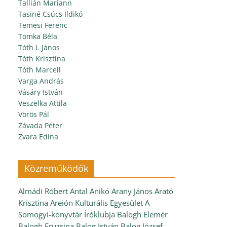
Tallián Mariann
Tasiné Csúcs Ildikó
Temesi Ferenc
Tomka Béla
Tóth I. János
Tóth Krisztina
Tóth Marcell
Varga András
Vásáry István
Veszelka Attila
Vörös Pál
Závada Péter
Zvara Edina
Közreműködők
Almádi Róbert
Antal Anikó
Arany János
Arató
Krisztina
Areión Kulturális Egyesület
A
Somogyi-könyvtár Íróklubja
Balogh Elemér
Balogh Fruzsina
Balog István
Balog József