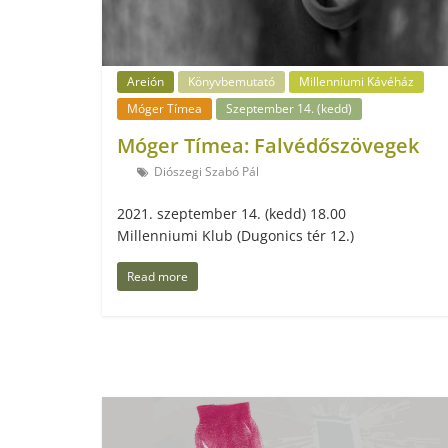
Areión
Könyvbemutató
Millenniumi Kávéház
Móger Tímea
Szeptember 14. (kedd)
Móger Tímea: Falvédőszövegek
Diószegi Szabó Pál
2021. szeptember 14. (kedd) 18.00
Millenniumi Klub (Dugonics tér 12.)
Read more