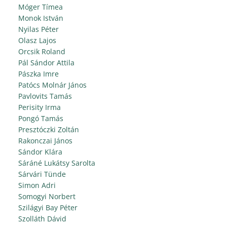
Móger Tímea
Monok István
Nyilas Péter
Olasz Lajos
Orcsik Roland
Pál Sándor Attila
Pászka Imre
Patócs Molnár János
Pavlovits Tamás
Perisity Irma
Pongó Tamás
Presztóczki Zoltán
Rakonczai János
Sándor Klára
Sáráné Lukátsy Sarolta
Sárvári Tünde
Simon Adri
Somogyi Norbert
Szilágyi Bay Péter
Szolláth Dávid