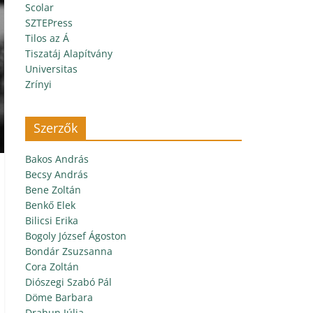
Scolar
SZTEPress
Tilos az Á
Tiszatáj Alapítvány
Universitas
Zrínyi
Szerzők
Bakos András
Becsy András
Bene Zoltán
Benkő Elek
Bilicsi Erika
Bogoly József Ágoston
Bondár Zsuzsanna
Cora Zoltán
Diószegi Szabó Pál
Döme Barbara
Drahun Júlia