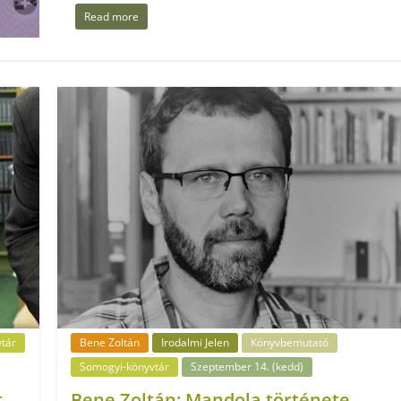
Read more
tár
Bene Zoltán
Irodalmi Jelen
Könyvbemutató
Somogyi-könyvtár
Szeptember 14. (kedd)
t
Bene Zoltán: Mandola története