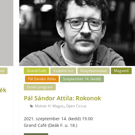
ató
Grand Café
Irodalmi est
Könyvbemutató
Magvető
Pál Sándor Attila
Szeptember 14. (kedd)
Zenés program
gék
Pál Sándor Attila: Rokonok
,
Molnár H. Magor
Open Circus
2021. szeptember 14. (kedd) 19.00
Grand Café (Deák F. u. 18.)