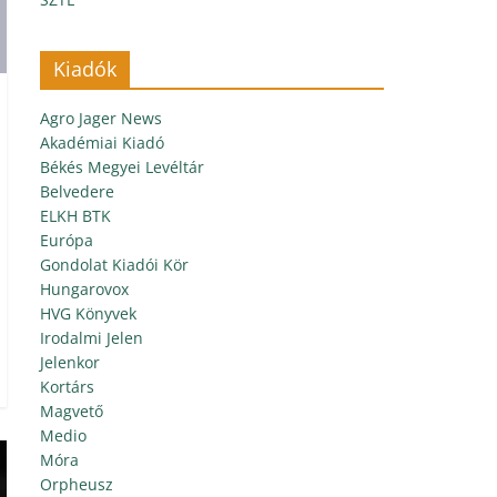
Kiadók
Agro Jager News
Akadémiai Kiadó
Békés Megyei Levéltár
Belvedere
ELKH BTK
Európa
Gondolat Kiadói Kör
Hungarovox
HVG Könyvek
Irodalmi Jelen
Jelenkor
Kortárs
Magvető
Medio
Móra
Orpheusz