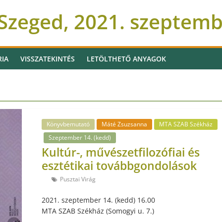
Szeged, 2021. szeptem
RIA
VISSZATEKINTÉS
LETÖLTHETŐ ANYAGOK
Könyvbemutató
Máté Zsuzsanna
MTA SZAB Székház
Szeptember 14. (kedd)
Kultúr-, művészetfilozófiai és
esztétikai továbbgondolások
Pusztai Virág
2021. szeptember 14. (kedd) 16.00
MTA SZAB Székház (Somogyi u. 7.)