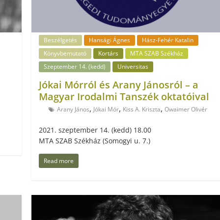
Beszélgetés
Hansági Ágnes
Hász-Fehér Katalin
Könyvbemutató
Kortárs
MTA SZAB Székház
Szeptember 14. (kedd)
Universitas
Jókai Mórról és Arany Jánosról – a
Magyar Irodalmi Tanszék oktatóival
,
,
,
Arany János
Jókai Mór
Kiss A. Kriszta
Owaimer Olivér
2021. szeptember 14. (kedd) 18.00
MTA SZAB Székház (Somogyi u. 7.)
Read more