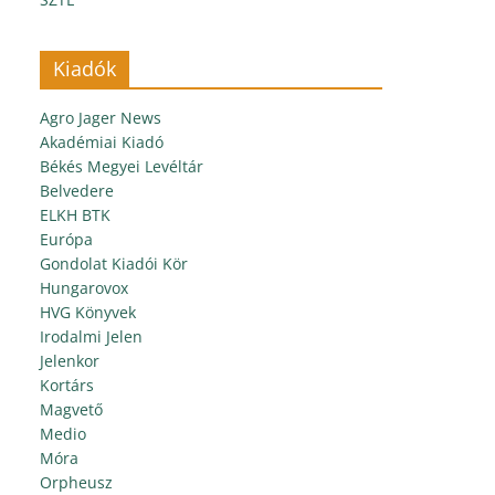
Kiadók
Agro Jager News
Akadémiai Kiadó
Békés Megyei Levéltár
Belvedere
ELKH BTK
Európa
Gondolat Kiadói Kör
Hungarovox
HVG Könyvek
Irodalmi Jelen
Jelenkor
Kortárs
Magvető
Medio
Móra
Orpheusz