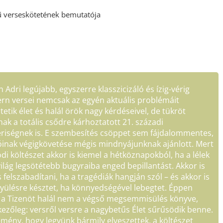
ű verseskötetének bemutatója
 Adri legújabb, egyszerre klasszicizáló és ízig-vérig
n versei nemcsak az egyén aktuális problémáit
tetik élet és halál örök nagy kérdéseivel, de tükröt
nak a totális csődre kárhoztatott 21. századi
iségnek is. E szembesítés csöppet sem fájdalommentes,
óinak végigkövetése mégis mindnyájunknak ajánlott. Mert
ódi költészet akkor is kiemel a hétköznapokból, ha a lélek
világ legsötétebb bugyraiba enged bepillantást. Akkor is
 felszabadítani, ha a tragédiák hangján szól – és akkor is
yülésre késztet, ha könnyedségével lebegtet. Éppen
 a Tizenöt halál nem a végső megsemmisülés könyve,
kezőleg: versről versre a nagybetűs Élet sűrűsödik benne.
emény, hogy legyünk bármily elveszettek, a költészet