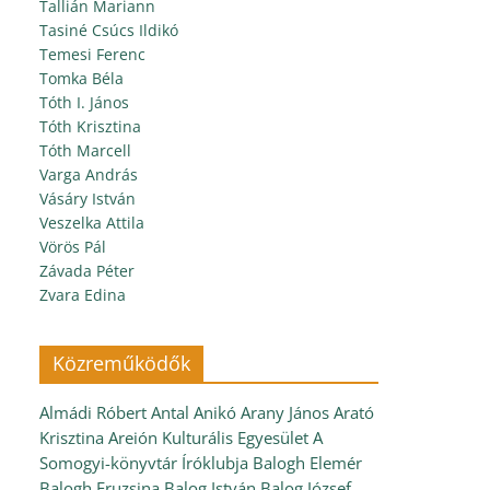
Tallián Mariann
Tasiné Csúcs Ildikó
Temesi Ferenc
Tomka Béla
Tóth I. János
Tóth Krisztina
Tóth Marcell
Varga András
Vásáry István
Veszelka Attila
Vörös Pál
Závada Péter
Zvara Edina
Közreműködők
Almádi Róbert
Antal Anikó
Arany János
Arató
Krisztina
Areión Kulturális Egyesület
A
Somogyi-könyvtár Íróklubja
Balogh Elemér
Balogh Fruzsina
Balog István
Balog József