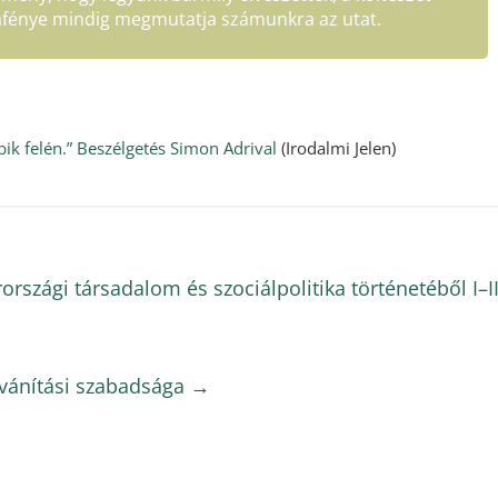
afénye mindig megmutatja számunkra az utat.
bik felén.” Beszélgetés Simon Adrival
(Irodalmi Jelen)
rszági társadalom és szociálpolitika történetéből I–II
lvánítási szabadsága
→