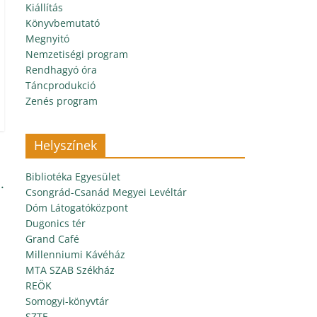
Kiállítás
Könyvbemutató
Megnyitó
Nemzetiségi program
Rendhagyó óra
Táncprodukció
Zenés program
Helyszínek
Bibliotéka Egyesület
.
Csongrád-Csanád Megyei Levéltár
Dóm Látogatóközpont
Dugonics tér
Grand Café
Millenniumi Kávéház
MTA SZAB Székház
REÖK
Somogyi-könyvtár
SZTE