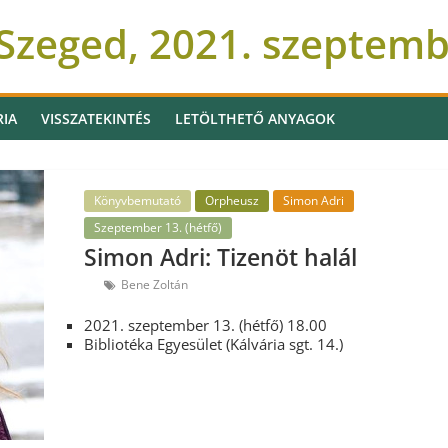
Szeged, 2021. szeptem
RIA
VISSZATEKINTÉS
LETÖLTHETŐ ANYAGOK
Könyvbemutató
Orpheusz
Simon Adri
Szeptember 13. (hétfő)
Simon Adri: Tizenöt halál
Bene Zoltán
2021. szeptember 13. (hétfő) 18.00
Bibliotéka Egyesület (Kálvária sgt. 14.)