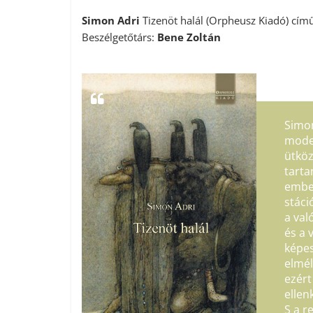
Simon Adri
Tizenöt halál (Orpheusz Kiadó) cím
Beszélgetőtárs:
Bene Zoltán
Simon
moder
ütköz
tarta
ember
stáci
a val
és a 
képes
elmél
ezért
ellen
S a r