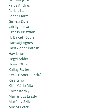
Falus András
Farkas Katalin
Fehér Márta
Gimesi Dóra
Görög Ibolya
Grecsó Krisztián
H. Balogh Gyula
Hansági Ágnes
Hász-Fehér Katalin
Háy János
Hegyi Ádám
Hévizi Ottó
Kállay Eszter
Keczer András Zoltán
Kiss Ernő
Kiss Mária Rita
Kokas Károly
Marjanucz László
Maróthy Szilvia
Miklós Péter