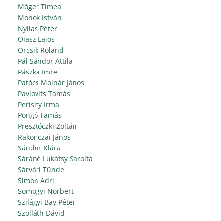
Móger Tímea
Monok István
Nyilas Péter
Olasz Lajos
Orcsik Roland
Pál Sándor Attila
Pászka Imre
Patócs Molnár János
Pavlovits Tamás
Perisity Irma
Pongó Tamás
Presztóczki Zoltán
Rakonczai János
Sándor Klára
Sáráné Lukátsy Sarolta
Sárvári Tünde
Simon Adri
Somogyi Norbert
Szilágyi Bay Péter
Szolláth Dávid