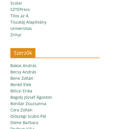
Scolar
SZTEPress
Tilos az Á
Tiszatáj Alapítvány
Universitas
Zrínyi
Szerzők
Bakos András
Becsy András
Bene Zoltán
Benkő Elek
Bilicsi Erika
Bogoly József Ágoston
Bondár Zsuzsanna
Cora Zoltán
Diószegi Szabó Pál
Döme Barbara
Drahun Júlia