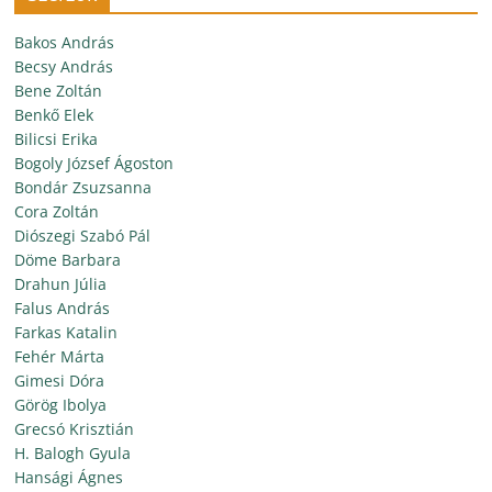
Bakos András
Becsy András
Bene Zoltán
Benkő Elek
Bilicsi Erika
Bogoly József Ágoston
Bondár Zsuzsanna
Cora Zoltán
Diószegi Szabó Pál
Döme Barbara
Drahun Júlia
Falus András
Farkas Katalin
Fehér Márta
Gimesi Dóra
Görög Ibolya
Grecsó Krisztián
H. Balogh Gyula
Hansági Ágnes