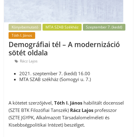
Könyvbemutató
MTA SZAB Székház
Szeptember 7. (kedd)
Tóth I. János
Demográfiai tél – A modernizáció
sötét oldala
Rácz Lajos
2021. szeptember 7. (kedd) 16.00
MTA SZAB székház (Somogyi u. 7.)
A kötetet szerzőjével,
Tóth I. János
habilitált docenssel
(SZTE BTK Filozófiai Tanszék)
Rácz Lajos
professzor
(SZTE JGYPK, Alkalmazott Társadalomelméleti és
Kisebbségpolitikai Intézet) beszélget.