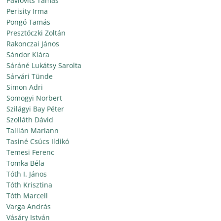
Pavlovits Tamás
Perisity Irma
Pongó Tamás
Presztóczki Zoltán
Rakonczai János
Sándor Klára
Sáráné Lukátsy Sarolta
Sárvári Tünde
Simon Adri
Somogyi Norbert
Szilágyi Bay Péter
Szolláth Dávid
Tallián Mariann
Tasiné Csúcs Ildikó
Temesi Ferenc
Tomka Béla
Tóth I. János
Tóth Krisztina
Tóth Marcell
Varga András
Vásáry István