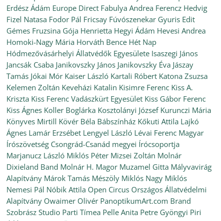
Erdész Ádám
Europe Direct
Fabulya Andrea
Ferencz Hedvig
Fizel Natasa
Fodor Pál
Fricsay Fúvószenekar
Gyuris Edit
Gémes Fruzsina
Gója Henrietta
Hegyi Ádám
Hevesi Andrea
Homoki-Nagy Mária
Horváth Bence
Hét Nap
Hódmezővásárhelyi Állatvédők Egyesülete
Isaszegi János
Jancsák Csaba
Janikovszky János
Janikovszky Éva
Jászay
Tamás
Jókai Mór
Kaiser László
Kartali Róbert
Katona Zsuzsa
Kelemen Zoltán
Keveházi Katalin
Kisimre Ferenc
Kiss A.
Kriszta
Kiss Ferenc Vadászkürt Egyesület
Kiss Gábor Ferenc
Kiss Ágnes
Koller Boglárka
Kosztolányi József
Kurunczi Mária
Könyves Mirtill
Kövér Béla Bábszínház
Kőkuti Attila
Lajkó
Ágnes
Lamár Erzsébet
Lengyel László
Lévai Ferenc
Magyar
Írószövetség Csongrád-Csanád megyei Írócsoportja
Marjanucz László
Miklós Péter
Mizsei Zoltán
Molnár
Dixieland Band
Molnár H. Magor
Muzamel Gitta
Mályvavirág
Alapítvány
Márok Tamás
Mészöly Miklós
Nagy Miklós
Nemesi Pál
Nóbik Attila
Open Circus
Országos Állatvédelmi
Alapítvány
Owaimer Olivér
PanoptikumArt.com Brand
Szobrász Studio
Parti Tímea
Pelle Anita
Petre Gyöngyi
Piri