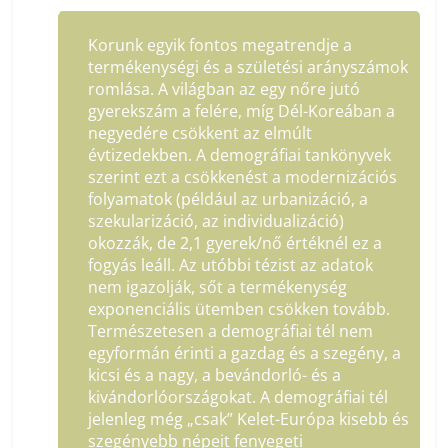
Korunk egyik fontos megatrendje a
termékenységi és a születési arányszámok
romlása. A világban az egy nőre jutó
gyerekszám a felére, míg Dél-Koreában a
negyedére csökkent az elmúlt
évtizedekben. A demográfiai tankönyvek
szerint ezt a csökkenést a modernizációs
folyamatok (például az urbanizáció, a
szekularizáció, az individualizáció)
okozzák, de 2,1 gyerek/nő értéknél ez a
fogyás leáll. Az utóbbi tézist az adatok
nem igazolják, sőt a termékenység
exponenciális ütemben csökken tovább.
Természetesen a demográfiai tél nem
egyformán érinti a gazdag és a szegény, a
kicsi és a nagy, a bevándorló- és a
kivándorlóországokat. A demográfiai tél
jelenleg még „csak” Kelet-Európa kisebb és
szegényebb népeit fenyegeti