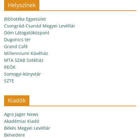
Helyszínek
Bibliotéka Egyesület
Csongrád-Csanád Megyei Levéltár
Dóm Látogatóközpont
Dugonics tér
Grand Café
Millenniumi Kávéház
MTA SZAB Székház
REÖK
Somogyi-könyvtár
SZTE
Kiadók
Agro Jager News
Akadémiai Kiadó
Békés Megyei Levéltár
Belvedere