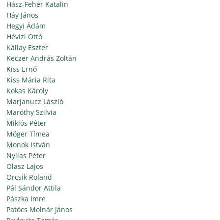
Hász-Fehér Katalin
Háy János
Hegyi Ádám
Hévizi Ottó
Kállay Eszter
Keczer András Zoltán
Kiss Ernő
Kiss Mária Rita
Kokas Károly
Marjanucz László
Maróthy Szilvia
Miklós Péter
Móger Tímea
Monok István
Nyilas Péter
Olasz Lajos
Orcsik Roland
Pál Sándor Attila
Pászka Imre
Patócs Molnár János