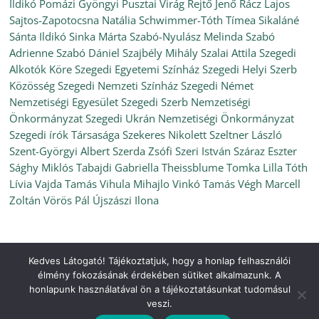
Ildikó
Pomázi Gyöngyi
Pusztai Virág
Rejtő Jenő
Rácz Lajos
Sajtos-Zapotocsna Natália
Schwimmer-Tóth Tímea
Sikaláné
Sánta Ildikó
Sinka Márta
Szabó-Nyulász Melinda
Szabó
Adrienne
Szabó Dániel
Szajbély Mihály
Szalai Attila
Szegedi
Alkotók Köre
Szegedi Egyetemi Színház
Szegedi Helyi Szerb
Közösség
Szegedi Nemzeti Színház
Szegedi Német
Nemzetiségi Egyesület
Szegedi Szerb Nemzetiségi
Önkormányzat
Szegedi Ukrán Nemzetiségi Önkormányzat
Szegedi írók Társasága
Szekeres Nikolett
Szeltner László
Szent-Györgyi Albert
Szerda Zsófi
Szeri István
Száraz Eszter
Sághy Miklós
Tabajdi Gabriella
Theissblume
Tomka Lilla
Tóth
Lívia
Vajda Tamás
Vihula Mihajlo
Vinkó Tamás
Végh Marcell
Zoltán
Vörös Pál
Újszászi Ilona
Kedves Látogató! Tájékoztatjuk, hogy a honlap felhasználói
Copyright © 2026
Ünnepi Könyvhét Szeged, 2021. szeptember
.
élmény fokozásának érdekében sütiket alkalmazunk. A
All rights reserved.
honlapunk használatával ön a tájékoztatásunkat tudomásul
Theme:
ColorMag
by ThemeGrill. Powered by
WordPress
.
veszi.