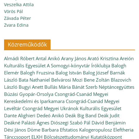
Veszelka Attila
Vörös Pál
Závada Péter
Zvara Edina
Közreműködők
Almádi Róbert
Antal Anikó
Arany János
Arató Krisztina
Areión
Kulturális Egyesület
A Somogyi-könyvtár Íróklubja
Balogh
Elemér
Balogh Fruzsina
Balog István
Balog József
Barnák
László
Bata Nathaniel
Belvárosi Mozi
Bene Zoltán
Blazovich
László
Bugyi Anett
Bullás Mária
Bánát Szerb Néptáncegyüttes
Búzási Gyopár-Orsolya
Csongrád-Csanád Megyei
Kereskedelmi és Iparkamara
Csongrád-Csanád Megyei
Levéltár
Csongrád Megyei Ukránok Kulturális Egyesület
Dante Alighieri
Dedeó Anikó
Deák Big Band
Deák Judit
Deákné Palásti Ágnes
Diószegi Szabó Pál
Dávid Benjámin
Dési János
Döme Barbara
Efstatios Kalogeropulosz
Eleftheria
Tánccsoport
ELKH Bölcsészettudományi Kutatóközpont