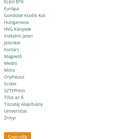
ELKH BTK
Európa
Gondolat Kiadói Kör
Hungarovox
HVG Könyvek
Irodalmi Jelen
Jelenkor
Kortárs
Magvető
Medio
Móra
Orpheusz
Scolar
SZTEPress
Tilos az Á
Tiszatáj Alapítvány
Universitas
Zrínyi
Szerzők