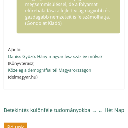
megsemmisüléssel, de a folyamat
előrehaladása a fejlett világ nagyobb és
gazdagabb nemzeteit is felszámolhatja.
(Gondolat Kiadó)
Ajánló:
Daniss Győző: Hány magyar lesz száz év múlva?
(Könyvterasz)
Közeleg a demográfiai tél Magyarországon
(delmagyar.hu)
Betekintés különféle tudományokba
→
←
Hét Nap
Rólunk