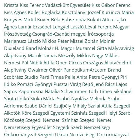
Kriszta
Kiss Ferenc Vadászkürt Egyesület
Kiss Gábor Ferenc
Kiss Ágnes
Koller Boglárka
Kosztolányi József
Kurunczi Mária
Könyves Mirtill
Kövér Béla Bábszínház
Kőkuti Attila
Lajkó
Ágnes
Lamár Erzsébet
Lengyel László
Lévai Ferenc
Magyar
Írószövetség Csongrád-Csanád megyei Írócsoportja
Marjanucz László
Miklós Péter
Mizsei Zoltán
Molnár
Dixieland Band
Molnár H. Magor
Muzamel Gitta
Mályvavirág
Alapítvány
Márok Tamás
Mészöly Miklós
Nagy Miklós
Nemesi Pál
Nóbik Attila
Open Circus
Országos Állatvédelmi
Alapítvány
Owaimer Olivér
PanoptikumArt.com Brand
Szobrász Studio
Parti Tímea
Pelle Anita
Petre Gyöngyi
Piri
Ildikó
Pomázi Gyöngyi
Pusztai Virág
Rejtő Jenő
Rácz Lajos
Sajtos-Zapotocsna Natália
Schwimmer-Tóth Tímea
Sikaláné
Sánta Ildikó
Sinka Márta
Szabó-Nyulász Melinda
Szabó
Adrienne
Szabó Dániel
Szajbély Mihály
Szalai Attila
Szegedi
Alkotók Köre
Szegedi Egyetemi Színház
Szegedi Helyi Szerb
Közösség
Szegedi Nemzeti Színház
Szegedi Német
Nemzetiségi Egyesület
Szegedi Szerb Nemzetiségi
Önkormányzat
Szegedi Ukrán Nemzetiségi Önkormányzat