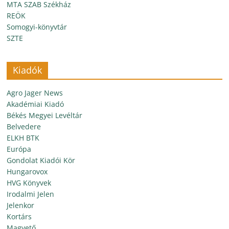
MTA SZAB Székház
REÖK
Somogyi-könyvtár
SZTE
Kiadók
Agro Jager News
Akadémiai Kiadó
Békés Megyei Levéltár
Belvedere
ELKH BTK
Európa
Gondolat Kiadói Kör
Hungarovox
HVG Könyvek
Irodalmi Jelen
Jelenkor
Kortárs
Magvető