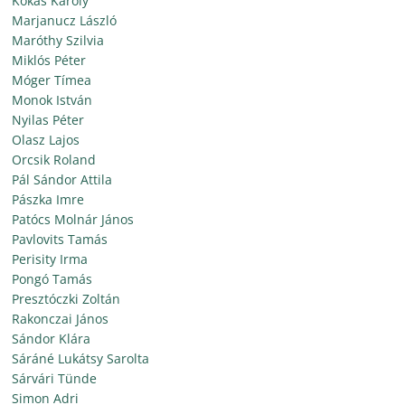
Kokas Károly
Marjanucz László
Maróthy Szilvia
Miklós Péter
Móger Tímea
Monok István
Nyilas Péter
Olasz Lajos
Orcsik Roland
Pál Sándor Attila
Pászka Imre
Patócs Molnár János
Pavlovits Tamás
Perisity Irma
Pongó Tamás
Presztóczki Zoltán
Rakonczai János
Sándor Klára
Sáráné Lukátsy Sarolta
Sárvári Tünde
Simon Adri