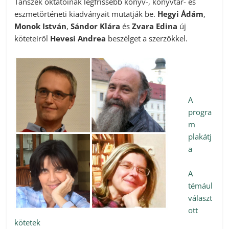
Tanszék oktatóinak legfrissebb könyv-, könyvtár- és
eszmetörténeti kiadványait mutatják be.
Hegyi Ádám
,
Monok István
,
Sándor Klára
és
Zvara Edina
új
köteteiről
Hevesi Andrea
beszélget a szerzőkkel.
A
progra
m
plakátj
a
A
témául
választ
ott
kötetek