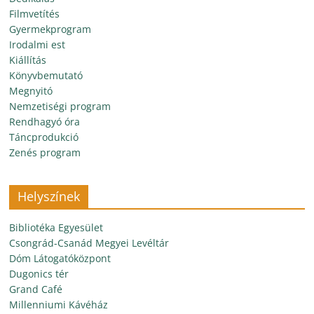
Filmvetítés
Gyermekprogram
Irodalmi est
Kiállítás
Könyvbemutató
Megnyitó
Nemzetiségi program
Rendhagyó óra
Táncprodukció
Zenés program
Helyszínek
Bibliotéka Egyesület
Csongrád-Csanád Megyei Levéltár
Dóm Látogatóközpont
Dugonics tér
Grand Café
Millenniumi Kávéház