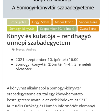
Beszélgetés
Hegyi Ádám
Monok István
Sándor Klára
Somogyi-könyvtár
Szeptember 10. (péntek)
Zvara Edina
Könyv és kutatója – rendhagyó
ünnepi szabadegyetem
Hevesi Andrea
2021. szeptember 10. (péntek) 16.00
Somogyi-könyvtár (Dóm tér 1–4.), 3. emeleti
olvasótér
A könyvhét alkalmából a Somogyi-könyvtár
szabadegyeteme ezúttal egy könyvbemutató
beszélgetésre invitálja az érdeklődőket: az SZTE
Kulturális Örökség és Humán Információtudományi