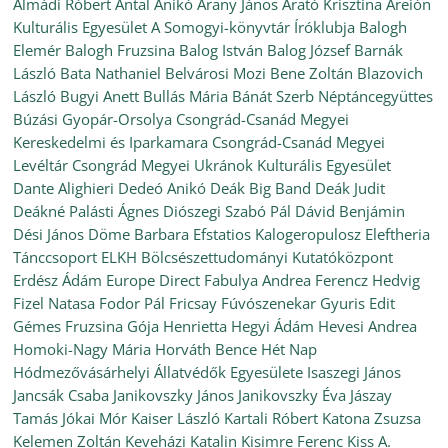
Almádi Róbert
Antal Anikó
Arany János
Arató Krisztina
Areión
Kulturális Egyesület
A Somogyi-könyvtár Íróklubja
Balogh
Elemér
Balogh Fruzsina
Balog István
Balog József
Barnák
László
Bata Nathaniel
Belvárosi Mozi
Bene Zoltán
Blazovich
László
Bugyi Anett
Bullás Mária
Bánát Szerb Néptáncegyüttes
Búzási Gyopár-Orsolya
Csongrád-Csanád Megyei
Kereskedelmi és Iparkamara
Csongrád-Csanád Megyei
Levéltár
Csongrád Megyei Ukránok Kulturális Egyesület
Dante Alighieri
Dedeó Anikó
Deák Big Band
Deák Judit
Deákné Palásti Ágnes
Diószegi Szabó Pál
Dávid Benjámin
Dési János
Döme Barbara
Efstatios Kalogeropulosz
Eleftheria
Tánccsoport
ELKH Bölcsészettudományi Kutatóközpont
Erdész Ádám
Europe Direct
Fabulya Andrea
Ferencz Hedvig
Fizel Natasa
Fodor Pál
Fricsay Fúvószenekar
Gyuris Edit
Gémes Fruzsina
Gója Henrietta
Hegyi Ádám
Hevesi Andrea
Homoki-Nagy Mária
Horváth Bence
Hét Nap
Hódmezővásárhelyi Állatvédők Egyesülete
Isaszegi János
Jancsák Csaba
Janikovszky János
Janikovszky Éva
Jászay
Tamás
Jókai Mór
Kaiser László
Kartali Róbert
Katona Zsuzsa
Kelemen Zoltán
Keveházi Katalin
Kisimre Ferenc
Kiss A.