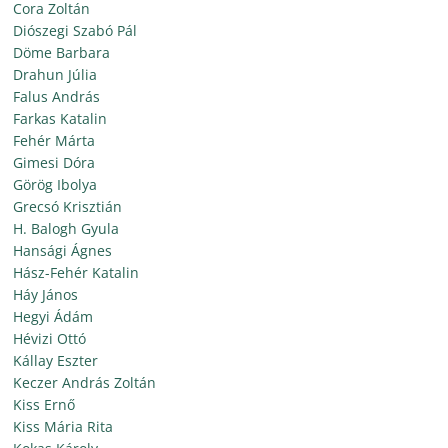
Cora Zoltán
Diószegi Szabó Pál
Döme Barbara
Drahun Júlia
Falus András
Farkas Katalin
Fehér Márta
Gimesi Dóra
Görög Ibolya
Grecsó Krisztián
H. Balogh Gyula
Hansági Ágnes
Hász-Fehér Katalin
Háy János
Hegyi Ádám
Hévizi Ottó
Kállay Eszter
Keczer András Zoltán
Kiss Ernő
Kiss Mária Rita