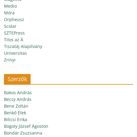
Medio
Móra
Orpheusz
Scolar
SZTEPress
Tilos az Á
Tiszatáj Alapítvány
Universitas
Zrínyi
Szerzők
Bakos András
Becsy András
Bene Zoltán
Benkő Elek
Bilicsi Erika
Bogoly József Ágoston
Bondár Zsuzsanna