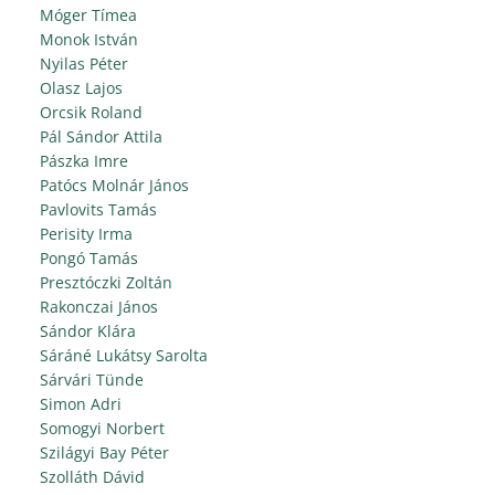
Móger Tímea
Monok István
Nyilas Péter
Olasz Lajos
Orcsik Roland
Pál Sándor Attila
Pászka Imre
Patócs Molnár János
Pavlovits Tamás
Perisity Irma
Pongó Tamás
Presztóczki Zoltán
Rakonczai János
Sándor Klára
Sáráné Lukátsy Sarolta
Sárvári Tünde
Simon Adri
Somogyi Norbert
Szilágyi Bay Péter
Szolláth Dávid