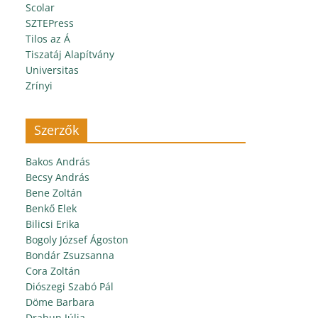
Scolar
SZTEPress
Tilos az Á
Tiszatáj Alapítvány
Universitas
Zrínyi
Szerzők
Bakos András
Becsy András
Bene Zoltán
Benkő Elek
Bilicsi Erika
Bogoly József Ágoston
Bondár Zsuzsanna
Cora Zoltán
Diószegi Szabó Pál
Döme Barbara
Drahun Júlia