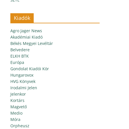
Kiadók
Agro Jager News
Akadémiai Kiadó
Békés Megyei Levéltár
Belvedere
ELKH BTK
Európa
Gondolat Kiadói Kör
Hungarovox
HVG Könyvek
Irodalmi Jelen
Jelenkor
Kortárs
Magvető
Medio
Móra
Orpheusz