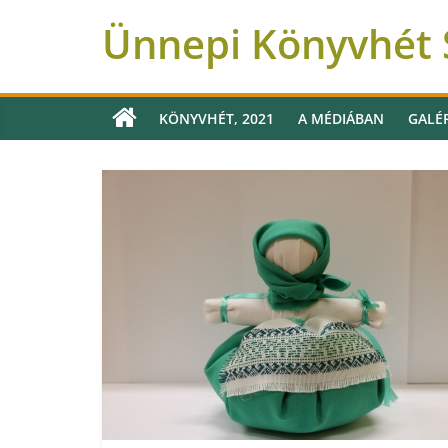
Ünnepi Könyvhét 
KÖNYVHÉT, 2021
A MÉDIÁBAN
GALÉ