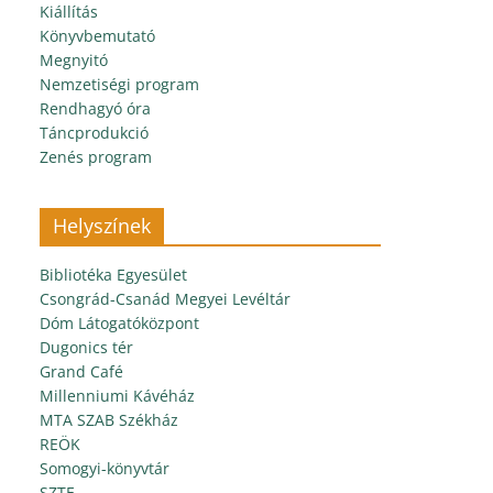
Kiállítás
Könyvbemutató
Megnyitó
Nemzetiségi program
Rendhagyó óra
Táncprodukció
Zenés program
Helyszínek
Bibliotéka Egyesület
Csongrád-Csanád Megyei Levéltár
Dóm Látogatóközpont
Dugonics tér
Grand Café
Millenniumi Kávéház
MTA SZAB Székház
REÖK
Somogyi-könyvtár
SZTE