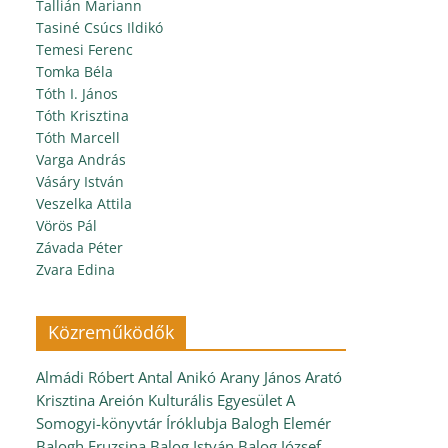
Tallián Mariann
Tasiné Csúcs Ildikó
Temesi Ferenc
Tomka Béla
Tóth I. János
Tóth Krisztina
Tóth Marcell
Varga András
Vásáry István
Veszelka Attila
Vörös Pál
Závada Péter
Zvara Edina
Közreműködők
Almádi Róbert
Antal Anikó
Arany János
Arató
Krisztina
Areión Kulturális Egyesület
A
Somogyi-könyvtár Íróklubja
Balogh Elemér
Balogh Fruzsina
Balog István
Balog József