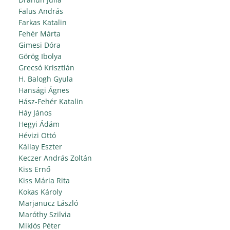
Falus András
Farkas Katalin
Fehér Márta
Gimesi Dóra
Görög Ibolya
Grecsó Krisztián
H. Balogh Gyula
Hansági Ágnes
Hász-Fehér Katalin
Háy János
Hegyi Ádám
Hévizi Ottó
Kállay Eszter
Keczer András Zoltán
Kiss Ernő
Kiss Mária Rita
Kokas Károly
Marjanucz László
Maróthy Szilvia
Miklós Péter