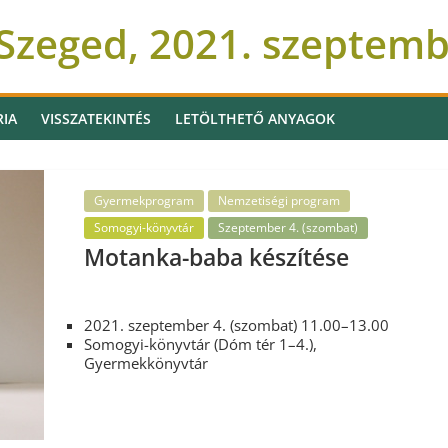
Szeged, 2021. szeptem
RIA
VISSZATEKINTÉS
LETÖLTHETŐ ANYAGOK
Gyermekprogram
Nemzetiségi program
Somogyi-könyvtár
Szeptember 4. (szombat)
Motanka-baba készítése
2021. szeptember 4. (szombat) 11.00–13.00
Somogyi-könyvtár (Dóm tér 1–4.),
Gyermekkönyvtár